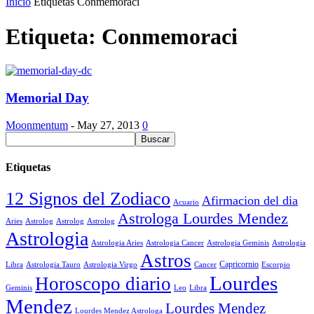
Inicio
Etiquetas
Conmemoraci
Etiqueta: Conmemoraci
Memorial Day
Moonmentum
-
May 27, 2013
0
Etiquetas
12 Signos del Zodiaco
Afirmacion del dia
Acuario
Astrologa Lourdes Mendez
Aries
Astrolog
Astrolog
Astrolog
Astrologia
Astrologia Aries
Astrologia Cancer
Astrologia Geminis
Astrologia
Astros
Astrologia Tauro
Astrologia Virgo
Cancer
Capricornio
Escorpio
Libra
Lourdes
Horoscopo diario
Geminis
Leo
Libra
Mendez
Lourdes Mendez
Lourdes Mendez Astrologa