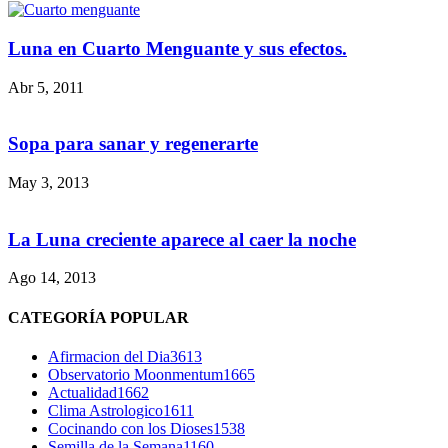
Luna en Cuarto Menguante y sus efectos.
Abr 5, 2011
Sopa para sanar y regenerarte
May 3, 2013
La Luna creciente aparece al caer la noche
Ago 14, 2013
CATEGORÍA POPULAR
Afirmacion del Dia
3613
Observatorio Moonmentum
1665
Actualidad
1662
Clima Astrologico
1611
Cocinando con los Dioses
1538
Semilla de la Semana
1160