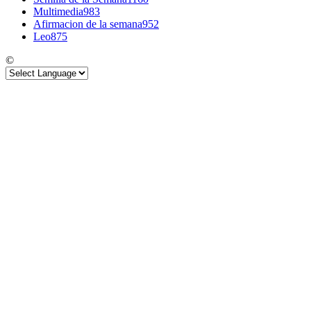
Multimedia
983
Afirmacion de la semana
952
Leo
875
©