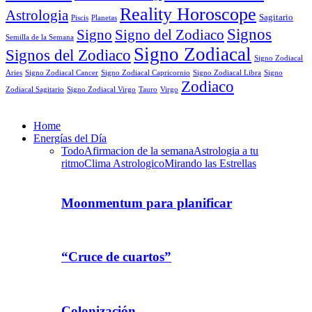
Reality Horoscope
Astrologia
Sagitario
Piscis
Planetas
Signos
Signo
Signo del Zodiaco
Semilla de la Semana
Signo Zodiacal
Signos del Zodiaco
Signo Zodiacal
Aries
Signo Zodiacal Capricornio
Signo Zodiacal Cancer
Signo Zodiacal Libra
Signo
Zodiaco
Signo Zodiacal Virgo
Tauro
Virgo
Zodiacal Sagitario
Home
Energías del Día
Todo
Afirmacion de la semana
Astrologia a tu
ritmo
Clima Astrologico
Mirando las Estrellas
Moonmentum para planificar
“Cruce de cuartos”
Colonización