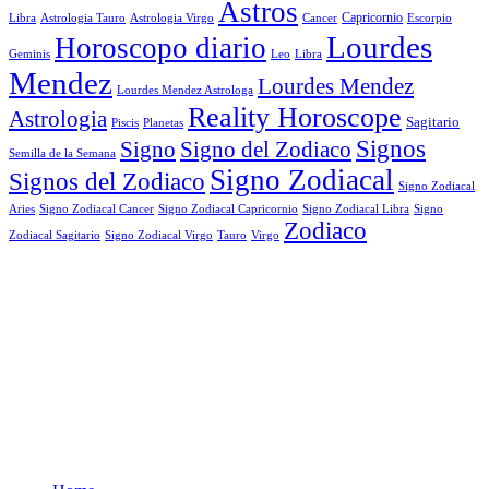
Astros
Astrologia Tauro
Astrologia Virgo
Cancer
Capricornio
Escorpio
Libra
Lourdes
Horoscopo diario
Geminis
Leo
Libra
Mendez
Lourdes Mendez
Lourdes Mendez Astrologa
Reality Horoscope
Astrologia
Sagitario
Piscis
Planetas
Signos
Signo
Signo del Zodiaco
Semilla de la Semana
Signo Zodiacal
Signos del Zodiaco
Signo Zodiacal
Aries
Signo Zodiacal Capricornio
Signo Zodiacal Cancer
Signo Zodiacal Libra
Signo
Zodiaco
Signo Zodiacal Virgo
Tauro
Virgo
Zodiacal Sagitario