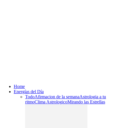
Home
Energías del Día
Todo
Afirmacion de la semana
Astrologia a tu
ritmo
Clima Astrologico
Mirando las Estrellas