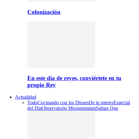
Colonización
En este día de reyes, conviértete en tu
propio Rey
Actualidad
Todo
Cocinando con los Dioses
De tu interes
Especial
del Dia
Observatorio Moonmentum
Sabias Que