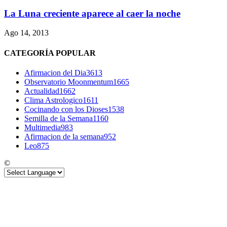
La Luna creciente aparece al caer la noche
Ago 14, 2013
CATEGORÍA POPULAR
Afirmacion del Dia
3613
Observatorio Moonmentum
1665
Actualidad
1662
Clima Astrologico
1611
Cocinando con los Dioses
1538
Semilla de la Semana
1160
Multimedia
983
Afirmacion de la semana
952
Leo
875
©