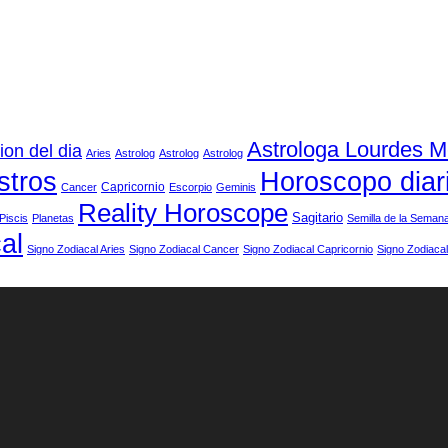
Astrologa Lourdes 
ion del dia
Aries
Astrolog
Astrolog
Astrolog
stros
Horoscopo diar
Capricornio
Cancer
Escorpio
Geminis
Reality Horoscope
Sagitario
Piscis
Planetas
Semilla de la Seman
al
Signo Zodiacal Aries
Signo Zodiacal Cancer
Signo Zodiacal Capricornio
Signo Zodiacal