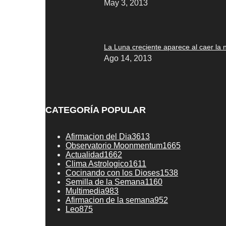
May 3, 2013
La Luna creciente aparece al caer la
Ago 14, 2013
CATEGORÍA POPULAR
Afirmacion del Dia
3613
Observatorio Moonmentum
1665
Actualidad
1662
Clima Astrologico
1611
Cocinando con los Dioses
1538
Semilla de la Semana
1160
Multimedia
983
Afirmacion de la semana
952
Leo
875