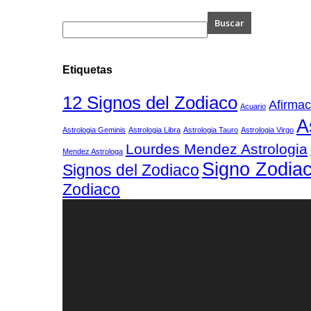
Etiquetas
12 Signos del Zodiaco
Afirmac
Acuario
A
Astrologia Geminis
Astrologia Libra
Astrologia Tauro
Astrologia Virgo
Lourdes Mendez Astrologia
Mendez Astrologa
Signo Zodiac
Signos del Zodiaco
Zodiaco