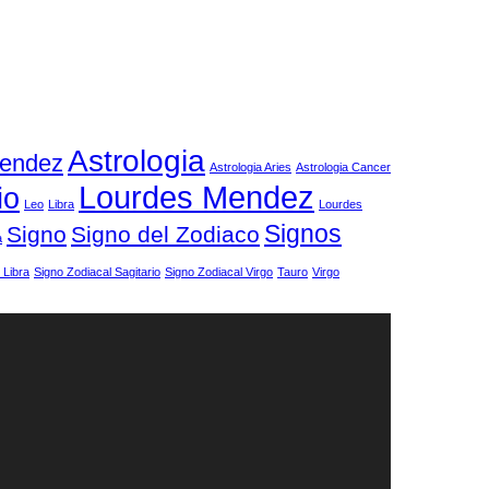
Astrologia
Mendez
Astrologia Aries
Astrologia Cancer
Lourdes Mendez
io
Leo
Libra
Lourdes
Signos
Signo
Signo del Zodiaco
a
 Libra
Signo Zodiacal Sagitario
Signo Zodiacal Virgo
Tauro
Virgo