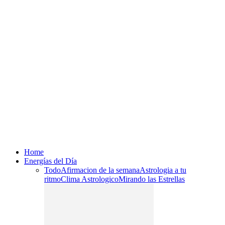
Home
Energías del Día
Todo
Afirmacion de la semana
Astrologia a tu
ritmo
Clima Astrologico
Mirando las Estrellas