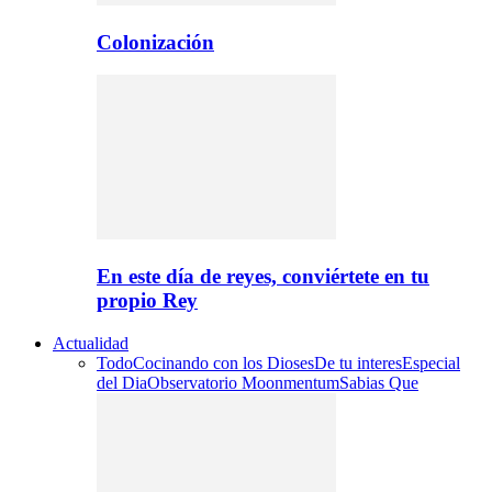
Colonización
En este día de reyes, conviértete en tu
propio Rey
Actualidad
Todo
Cocinando con los Dioses
De tu interes
Especial
del Dia
Observatorio Moonmentum
Sabias Que