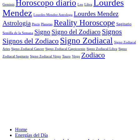
Lourdes
Horoscopo diario
Geminis
Leo
Libra
Mendez
Lourdes Mendez
Lourdes Mendez Astrologa
Reality Horoscope
Astrologia
Sagitario
Piscis
Planetas
Signos
Signo
Signo del Zodiaco
Semilla de la Semana
Signo Zodiacal
Signos del Zodiaco
Signo Zodiacal
Aries
Signo Zodiacal Capricornio
Signo Zodiacal Cancer
Signo Zodiacal Libra
Signo
Zodiaco
Signo Zodiacal Virgo
Tauro
Virgo
Zodiacal Sagitario
Home
Energías del Día