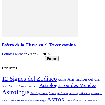
Esfera de la Tierra en el Tercer camino.
Lourdes Mendez
-
Abr 23, 2018
0
Etiquetas
12 Signos del Zodiaco
Afirmacion del dia
Acuario
Astrologa Lourdes Mendez
Aries
Astrolog
Astrolog
Astrolog
Astrologia
Astrologia Aries
Astrologia Cancer
Astrologia Geminis
Astrologia
Astros
Astrologia Tauro
Astrologia Virgo
Cancer
Capricornio
Escorpio
Libra