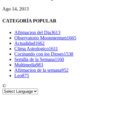
Ago 14, 2013
CATEGORÍA POPULAR
Afirmacion del Dia
3613
Observatorio Moonmentum
1665
Actualidad
1662
Clima Astrologico
1611
Cocinando con los Dioses
1538
Semilla de la Semana
1160
Multimedia
983
Afirmacion de la semana
952
Leo
875
©