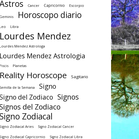
Astros
Capricornio
Cancer
Escorpio
Horoscopo diario
Geminis
Leo
Libra
Lourdes Mendez
Lourdes Mendez Astrologa
Lourdes Mendez Astrologia
Piscis
Planetas
Reality Horoscope
Sagitario
Signo
Semilla de la Semana
Signos
Signo del Zodiaco
Signos del Zodiaco
Signo Zodiacal
Signo Zodiacal Aries
Signo Zodiacal Cancer
Signo Zodiacal Capricornio
Signo Zodiacal Libra