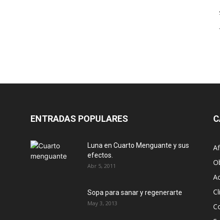
ENTRADAS POPULARES
C
Luna en Cuarto Menguante y sus
Af
efectos.
O
Abr 5, 2011
Ac
Cl
Sopa para sanar y regenerarte
May 3, 2013
C