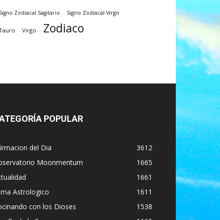
Signo Zodiacal Virgo
Signo Zodiacal Sagitario
Zodiaco
Tauro
Virgo
ATEGORÍA POPULAR
irmacion del Dia
3612
bservatorio Moonmentum
1665
tualidad
1661
ima Astrologico
1611
ocinando con los Dioses
1538