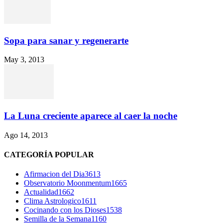
Sopa para sanar y regenerarte
May 3, 2013
La Luna creciente aparece al caer la noche
Ago 14, 2013
CATEGORÍA POPULAR
Afirmacion del Dia
3613
Observatorio Moonmentum
1665
Actualidad
1662
Clima Astrologico
1611
Cocinando con los Dioses
1538
Semilla de la Semana
1160