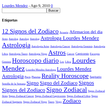
Lourdes Mendez
-
Ago 9, 2010
0
Etiquetas
12 Signos del Zodiaco
Afirmacion del dia
Acuario
Astrologa Lourdes Mendez
Aries
Astrolog
Astrolog
Astrolog
Astrologia
Astrologia Aries
Astrologia Cancer
Astrologia Geminis
Astrologia
Astros
Astrologia Tauro
Astrologia Virgo
Cancer
Capricornio
Escorpio
Libra
Lourdes
Horoscopo diario
Geminis
Leo
Libra
Mendez
Lourdes Mendez
Lourdes Mendez Astrologa
Reality Horoscope
Astrologia
Sagitario
Piscis
Planetas
Signos
Signo
Signo del Zodiaco
Semilla de la Semana
Signo Zodiacal
Signos del Zodiaco
Signo Zodiacal
Aries
Signo Zodiacal Capricornio
Signo Zodiacal Cancer
Signo Zodiacal Libra
Signo
Zodiaco
Signo Zodiacal Virgo
Tauro
Virgo
Zodiacal Sagitario