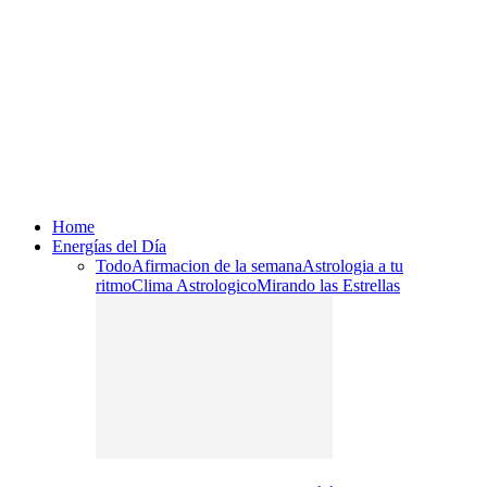
Home
Energías del Día
Todo
Afirmacion de la semana
Astrologia a tu
ritmo
Clima Astrologico
Mirando las Estrellas