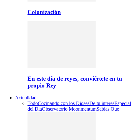
Colonización
En este día de reyes, conviértete en tu
propio Rey
Actualidad
Todo
Cocinando con los Dioses
De tu interes
Especial
del Dia
Observatorio Moonmentum
Sabias Que