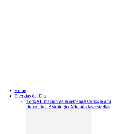
Home
Energías del Día
Todo
Afirmacion de la semana
Astrologia a tu
ritmo
Clima Astrologico
Mirando las Estrellas