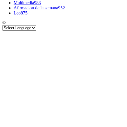
Multimedia
983
Afirmacion de la semana
952
Leo
875
©