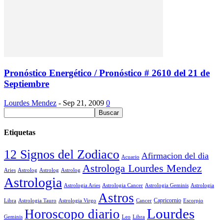
Pronóstico Energético / Pronóstico # 2610 del 21 de
Septiembre
Lourdes Mendez
-
Sep 21, 2009
0
Etiquetas
12 Signos del Zodiaco
Afirmacion del dia
Acuario
Astrologa Lourdes Mendez
Aries
Astrolog
Astrolog
Astrolog
Astrologia
Astrologia Aries
Astrologia Cancer
Astrologia Geminis
Astrologia
Astros
Astrologia Tauro
Astrologia Virgo
Cancer
Capricornio
Escorpio
Libra
Lourdes
Horoscopo diario
Geminis
Leo
Libra