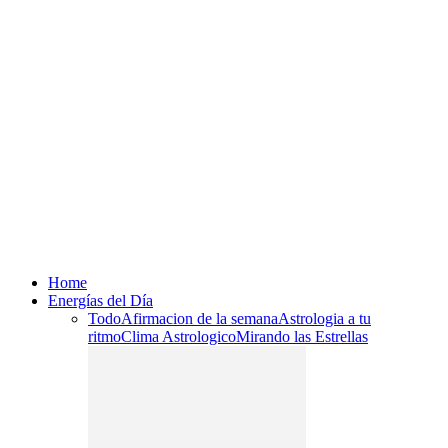
Home
Energías del Día
Todo
Afirmacion de la semana
Astrologia a tu
ritmo
Clima Astrologico
Mirando las Estrellas