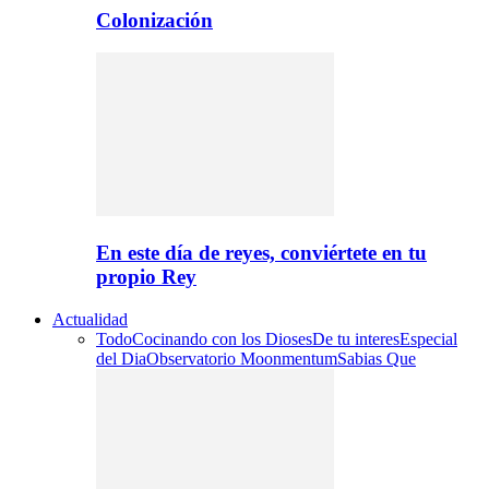
Colonización
En este día de reyes, conviértete en tu
propio Rey
Actualidad
Todo
Cocinando con los Dioses
De tu interes
Especial
del Dia
Observatorio Moonmentum
Sabias Que