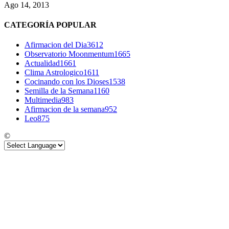
Ago 14, 2013
CATEGORÍA POPULAR
Afirmacion del Dia
3612
Observatorio Moonmentum
1665
Actualidad
1661
Clima Astrologico
1611
Cocinando con los Dioses
1538
Semilla de la Semana
1160
Multimedia
983
Afirmacion de la semana
952
Leo
875
©