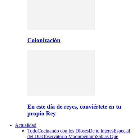
Colonización
En este día de reyes, conviértete en tu
propio Rey
Actualidad
Todo
Cocinando con los Dioses
De tu interes
Especial
del Dia
Observatorio Moonmentum
Sabias Que