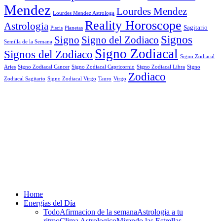
Mendez
Lourdes Mendez
Lourdes Mendez Astrologa
Reality Horoscope
Astrologia
Sagitario
Piscis
Planetas
Signos
Signo
Signo del Zodiaco
Semilla de la Semana
Signo Zodiacal
Signos del Zodiaco
Signo Zodiacal
Aries
Signo Zodiacal Capricornio
Signo Zodiacal Cancer
Signo Zodiacal Libra
Signo
Zodiaco
Signo Zodiacal Virgo
Tauro
Virgo
Zodiacal Sagitario
Home
Energías del Día
Todo
Afirmacion de la semana
Astrologia a tu
ritmo
Clima Astrologico
Mirando las Estrellas