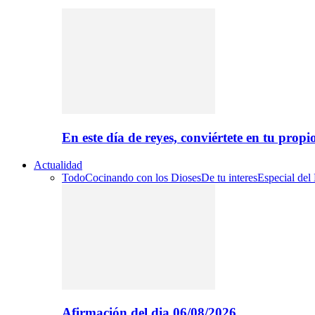
En este día de reyes, conviértete en tu propi
Actualidad
Todo
Cocinando con los Dioses
De tu interes
Especial del
Afirmación del dia 06/08/2026