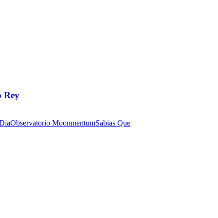
o Rey
 Dia
Observatorio Moonmentum
Sabias Que