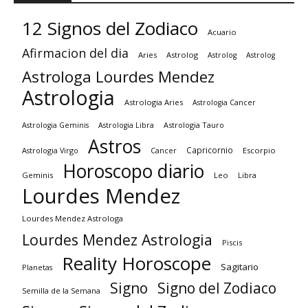
12 Signos del Zodiaco
Acuario
Afirmacion del dia
Aries
Astrolog
Astrolog
Astrolog
Astrologa Lourdes Mendez
Astrologia
Astrologia Aries
Astrologia Cancer
Astrologia Tauro
Astrologia Geminis
Astrologia Libra
Astros
Capricornio
Astrologia Virgo
Cancer
Escorpio
Horoscopo diario
Geminis
Leo
Libra
Lourdes Mendez
Lourdes Mendez Astrologa
Lourdes Mendez Astrologia
Piscis
Reality Horoscope
Sagitario
Planetas
Signo
Signo del Zodiaco
Semilla de la Semana