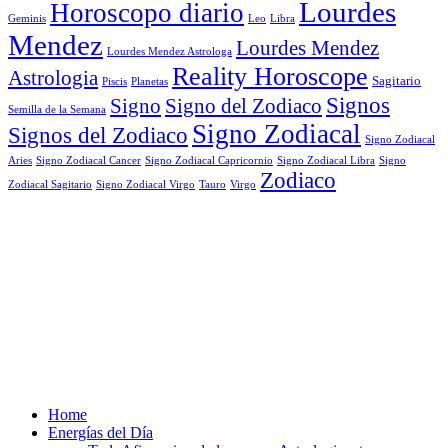
Lourdes
Horoscopo diario
Geminis
Leo
Libra
Mendez
Lourdes Mendez
Lourdes Mendez Astrologa
Reality Horoscope
Astrologia
Sagitario
Piscis
Planetas
Signos
Signo
Signo del Zodiaco
Semilla de la Semana
Signo Zodiacal
Signos del Zodiaco
Signo Zodiacal
Aries
Signo Zodiacal Capricornio
Signo Zodiacal Cancer
Signo Zodiacal Libra
Signo
Zodiaco
Signo Zodiacal Virgo
Tauro
Virgo
Zodiacal Sagitario
Home
Energías del Día