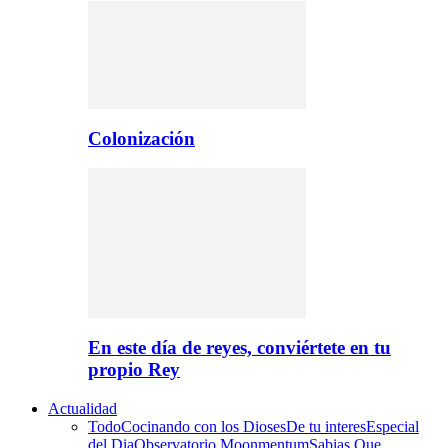
Colonización
En este día de reyes, conviértete en tu
propio Rey
Actualidad
Todo
Cocinando con los Dioses
De tu interes
Especial
del Dia
Observatorio Moonmentum
Sabias Que