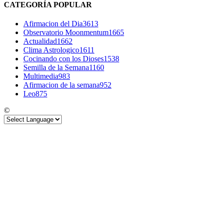
CATEGORÍA POPULAR
Afirmacion del Dia
3613
Observatorio Moonmentum
1665
Actualidad
1662
Clima Astrologico
1611
Cocinando con los Dioses
1538
Semilla de la Semana
1160
Multimedia
983
Afirmacion de la semana
952
Leo
875
©