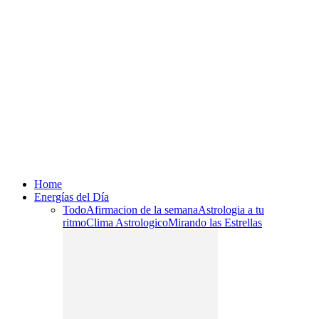
Home
Energías del Día
Todo
Afirmacion de la semana
Astrologia a tu
ritmo
Clima Astrologico
Mirando las Estrellas