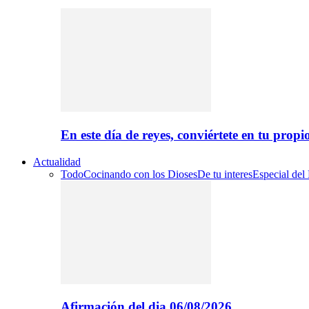
En este día de reyes, conviértete en tu propi
Actualidad
Todo
Cocinando con los Dioses
De tu interes
Especial del
Afirmación del dia 06/08/2026