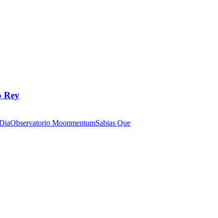
o Rey
 Dia
Observatorio Moonmentum
Sabias Que