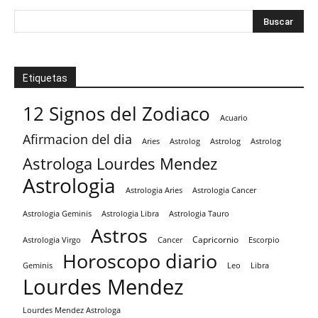
Etiquetas
12 Signos del Zodiaco
Acuario
Afirmacion del dia
Aries
Astrolog
Astrolog
Astrolog
Astrologa Lourdes Mendez
Astrologia
Astrologia Aries
Astrologia Cancer
Astrologia Tauro
Astrologia Geminis
Astrologia Libra
Astros
Capricornio
Astrologia Virgo
Cancer
Escorpio
Horoscopo diario
Geminis
Leo
Libra
Lourdes Mendez
Lourdes Mendez Astrologa