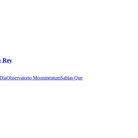
o Rey
 Dia
Observatorio Moonmentum
Sabias Que