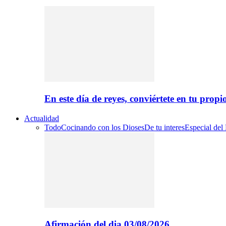
En este día de reyes, conviértete en tu propi
Actualidad
Todo
Cocinando con los Dioses
De tu interes
Especial del
Afirmación del dia 03/08/2026