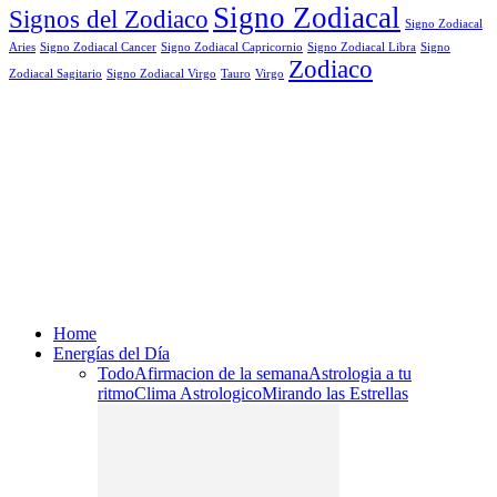
Signo Zodiacal
Signos del Zodiaco
Signo Zodiacal
Aries
Signo Zodiacal Capricornio
Signo Zodiacal Cancer
Signo Zodiacal Libra
Signo
Zodiaco
Signo Zodiacal Virgo
Tauro
Virgo
Zodiacal Sagitario
Home
Energías del Día
Todo
Afirmacion de la semana
Astrologia a tu
ritmo
Clima Astrologico
Mirando las Estrellas