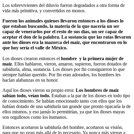
Los sobrevivientes del diluvio fueron degradados a otra forma de
vida más primitiva, y convertidos en monos.
Fueron los animales quienes llevaron entonces a los dioses lo
que estaban buscando, la materia de la que nacería un ser
capaz de venerarlos por el resto de sus días, un ser capaz de
aceptar el don de la palabra. La sustancia que las ratas llevaron
ante los dioses era la mazorca del maíz, que encontraron en lo
que hoy sería el valle de México.
Los dioses crearon entonces el
hombre y la primera mujer de
maíz
. Ellos hablaron, vieron, amaron, supieron, fueron dotados de
sabiduría, alma, sustancia. Los dioses por fin consiguieron lo que
siempre habían querido. Por fin eran adorados, los hombres les
hacían alabanzas en su honor.
Aquí los dioses vieron su propio error.
Los hombres de maíz
sabían todo
, veían todo.
Estaban a la par de los dioses en todo tipo
de conocimiento. Se habían emocionado tanto con ellos que los
habían dotado de una sabiduría tan grande que pronto opacaría la de
ellos mismos, y eso jamás lo permitirían, ya que los dioses mayas
son orgullosos como los humanos.
Entonces acortaron la sabiduría del hombre, acortaron su visión,
para que no vean más allá de lo necesario. Ya nunca más vieron a