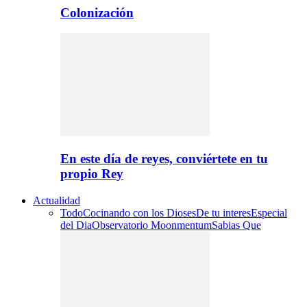
Colonización
En este día de reyes, conviértete en tu
propio Rey
Actualidad
Todo
Cocinando con los Dioses
De tu interes
Especial
del Dia
Observatorio Moonmentum
Sabias Que