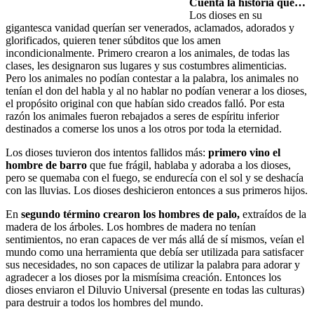
Cuenta la historia que…
Los dioses en su
gigantesca vanidad querían ser venerados, aclamados, adorados y
glorificados, quieren tener súbditos que los amen
incondicionalmente. Primero crearon a los animales, de todas las
clases, les designaron sus lugares y sus costumbres alimenticias.
Pero los animales no podían contestar a la palabra, los animales no
tenían el don del habla y al no hablar no podían venerar a los dioses,
el propósito original con que habían sido creados falló. Por esta
razón los animales fueron rebajados a seres de espíritu inferior
destinados a comerse los unos a los otros por toda la eternidad.
Los dioses tuvieron dos intentos fallidos más:
primero vino el
hombre de barro
que fue frágil, hablaba y adoraba a los dioses,
pero se quemaba con el fuego, se endurecía con el sol y se deshacía
con las lluvias. Los dioses deshicieron entonces a sus primeros hijos.
En
segundo término crearon los hombres de palo,
extraídos de la
madera de los árboles. Los hombres de madera no tenían
sentimientos, no eran capaces de ver más allá de sí mismos, veían el
mundo como una herramienta que debía ser utilizada para satisfacer
sus necesidades, no son capaces de utilizar la palabra para adorar y
agradecer a los dioses por la mismísima creación. Entonces los
dioses enviaron el Diluvio Universal (presente en todas las culturas)
para destruir a todos los hombres del mundo.