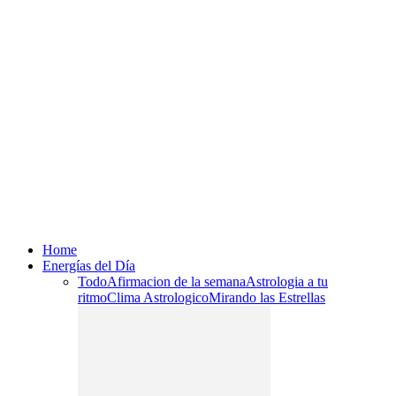
Home
Energías del Día
Todo
Afirmacion de la semana
Astrologia a tu
ritmo
Clima Astrologico
Mirando las Estrellas