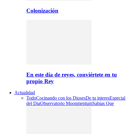
Colonización
En este día de reyes, conviértete en tu
propio Rey
Actualidad
Todo
Cocinando con los Dioses
De tu interes
Especial
del Dia
Observatorio Moonmentum
Sabias Que