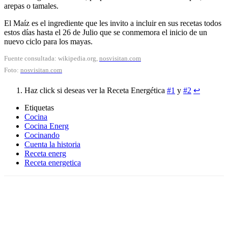
arepas o tamales.
El Maíz es el ingrediente que les invito a incluir en sus recetas todos
estos días hasta el 26 de Julio que se conmemora el inicio de un
nuevo ciclo para los mayas.
Fuente consultada: wikipedia.org,
nosvisitan.com
Foto:
nosvisitan.com
Haz click si deseas ver la Receta Energética
#1
y
#2
↩
Etiquetas
Cocina
Cocina Energ
Cocinando
Cuenta la historia
Receta energ
Receta energetica