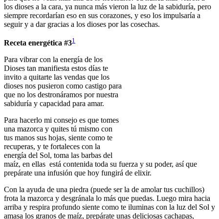
los dioses a la cara, ya nunca más vieron la luz de la sabiduría, pero
siempre recordarían eso en sus corazones, y eso los impulsaría a
seguir y a dar gracias a los dioses por las cosechas.
1
Receta energética #3
Para vibrar con la energía de los
Dioses tan manifiesta estos días te
invito a quitarte las vendas que los
dioses nos pusieron como castigo para
que no los destronáramos por nuestra
sabiduría y capacidad para amar.
Para hacerlo mi consejo es que tomes
una mazorca y quites tú mismo con
tus manos sus hojas, siente como te
recuperas, y te fortaleces con la
energía del Sol, toma las barbas del
maíz, en ellas está contenida toda su fuerza y su poder, así que
prepárate una infusión que hoy fungirá de elixir.
Con la ayuda de una piedra (puede ser la de amolar tus cuchillos)
frota la mazorca y desgránala lo más que puedas. Luego mira hacia
arriba y respira profundo siente como te iluminas con la luz del Sol y
amasa los granos de maíz, prepárate unas deliciosas cachapas,