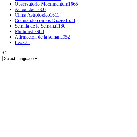
Observatorio Moonmentum
1665
Actualidad
1660
Clima Astrologico
1611
Cocinando con los Dioses
1538
Semilla de la Semana
1160
Multimedia
983
Afirmacion de la semana
952
Leo
875
©