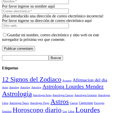
Por favor ingrese su nombre aquí
¡Has introducido una dirección de correo electrónico incorrecta!
Por favor ingrese su dirección de correo electrónico aquí
Guardar mi nombre, correo electrónico y sitio web en este
navegador la próxima vez que comente.
Etiquetas
12 Signos del Zodiaco
Afirmacion del dia
Acuario
Astrologa Lourdes Mendez
Aries
Astrolog
Astrolog
Astrolog
Astrologia
Astrologia Aries
Astrologia Cancer
Astrologia Geminis
Astrologia
Astros
Astrologia Tauro
Astrologia Virgo
Cancer
Capricornio
Escorpio
Libra
Lourdes
Horoscopo diario
Geminis
Leo
Libra