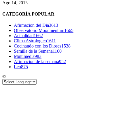
Ago 14, 2013
CATEGORÍA POPULAR
Afirmacion del Dia
3613
Observatorio Moonmentum
1665
Actualidad
1662
Clima Astrologico
1611
Cocinando con los Dioses
1538
Semilla de la Semana
1160
Multimedia
983
Afirmacion de la semana
952
Leo
875
©