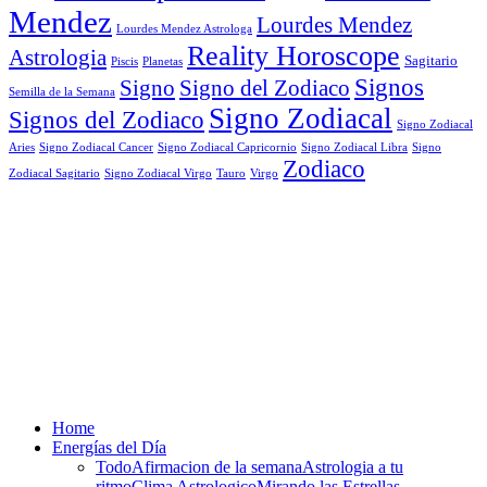
Mendez
Lourdes Mendez
Lourdes Mendez Astrologa
Reality Horoscope
Astrologia
Sagitario
Piscis
Planetas
Signos
Signo
Signo del Zodiaco
Semilla de la Semana
Signo Zodiacal
Signos del Zodiaco
Signo Zodiacal
Aries
Signo Zodiacal Capricornio
Signo Zodiacal Cancer
Signo Zodiacal Libra
Signo
Zodiaco
Signo Zodiacal Virgo
Tauro
Virgo
Zodiacal Sagitario
Home
Energías del Día
Todo
Afirmacion de la semana
Astrologia a tu
ritmo
Clima Astrologico
Mirando las Estrellas