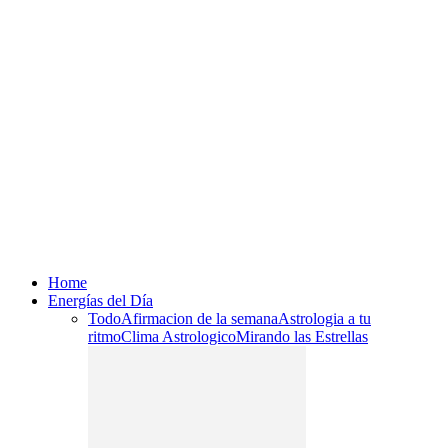
Home
Energías del Día
Todo
Afirmacion de la semana
Astrologia a tu
ritmo
Clima Astrologico
Mirando las Estrellas