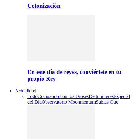
Colonización
En este día de reyes, conviértete en tu
propio Rey
Actualidad
Todo
Cocinando con los Dioses
De tu interes
Especial
del Dia
Observatorio Moonmentum
Sabias Que