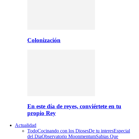
Colonización
En este día de reyes, conviértete en tu
propio Rey
Actualidad
Todo
Cocinando con los Dioses
De tu interes
Especial
del Dia
Observatorio Moonmentum
Sabias Que