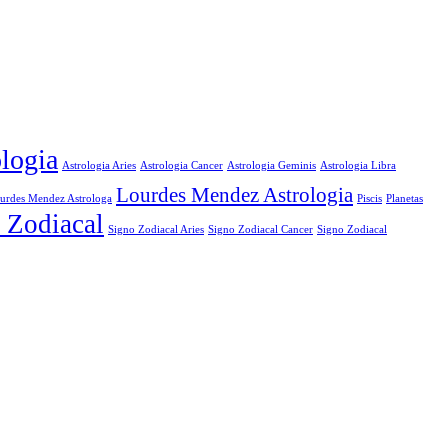
logia
Astrologia Aries
Astrologia Cancer
Astrologia Geminis
Astrologia Libra
Lourdes Mendez Astrologia
urdes Mendez Astrologa
Piscis
Planetas
 Zodiacal
Signo Zodiacal Aries
Signo Zodiacal
Signo Zodiacal Cancer