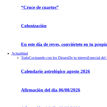
“Cruce de cuartos”
Colonización
En este día de reyes, conviértete en tu propi
Actualidad
Todo
Cocinando con los Dioses
De tu interes
Especial del
Calendario astrológico agosto 2026
Afirmación del dia 06/08/2026