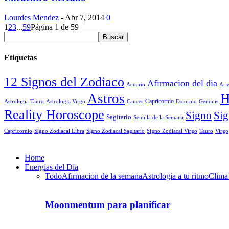
Lourdes Mendez
-
Abr 7, 2014
0
1
2
3
...
59
Página 1 de 59
Etiquetas
12 Signos del Zodiaco
Afirmacion del dia
Acuario
Ari
Astros
H
Astrologia Tauro
Astrologia Virgo
Cancer
Capricornio
Escorpio
Geminis
Reality Horoscope
Signo
Sig
Sagitario
Semilla de la Semana
Capricornio
Signo Zodiacal Virgo
Tauro
Virgo
Signo Zodiacal Libra
Signo Zodiacal Sagitario
Home
Energías del Día
Todo
Afirmacion de la semana
Astrologia a tu ritmo
Clima
Moonmentum para planificar