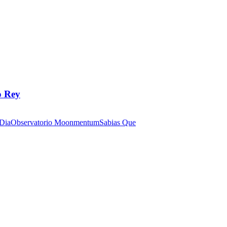
o Rey
 Dia
Observatorio Moonmentum
Sabias Que