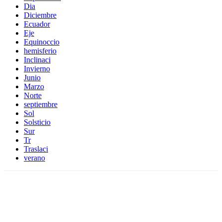
Dia
Diciembre
Ecuador
Eje
Equinoccio
hemisferio
Inclinaci
Invierno
Junio
Marzo
Norte
septiembre
Sol
Solsticio
Sur
Tr
Traslaci
verano