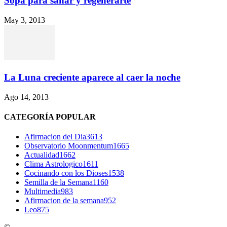
Sopa para sanar y regenerarte
May 3, 2013
La Luna creciente aparece al caer la noche
Ago 14, 2013
CATEGORÍA POPULAR
Afirmacion del Dia
3613
Observatorio Moonmentum
1665
Actualidad
1662
Clima Astrologico
1611
Cocinando con los Dioses
1538
Semilla de la Semana
1160
Multimedia
983
Afirmacion de la semana
952
Leo
875
©