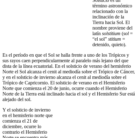
Solsticio es un
término astronómico
relacionado con la
inclinación de la
Tierra hacia Sol. El
nombre proviene del
latín
solstitium
(
sol
=
“el sol”
stitium
=
detenido, quieto).
Es el período en que el Sol se halla frente a uno de los Trópicos y
sus rayos caen perpendicularmente al paralelo más lejano del que
dista de la línea ecuatorial. En el solsticio de verano del hemisferio
Norte el Sol alcanza el cenit al mediodía sobre el Trópico de Cáncer,
y en el solsticio de invierno alcanza el cenit al mediodía sobre el
Trópico de Capricornio.
El solsticio de verano en el Hemisferio
Norte que comienza el 20 de junio, ocurre cuando el Hemisferio
Norte de la Tierra está inclinado hacia el sol y el Hemisferio Sur está
alejado del sol.
Y el solsticio de invierno
en el hemisferio norte que
comienza el 21 de
diciembre, ocurre lo
contrario el Hemisferio
Norte se encuentra más