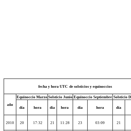
fecha y hora UTC de solsticios y equinoccios
Equinoccio Marzo
Solsticio Junio
Equinoccio Septiembre
Solsticio 
año
día
hora
día
hora
día
hora
día
2010
20
17:32
21
11:28
23
03:09
21