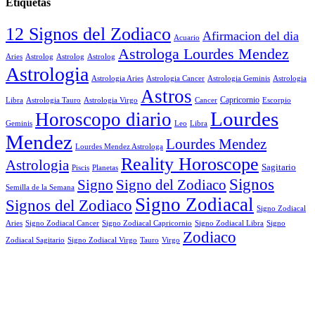
Etiquetas
12 Signos del Zodiaco
Afirmacion del dia
Acuario
Astrologa Lourdes Mendez
Aries
Astrolog
Astrolog
Astrolog
Astrologia
Astrologia Aries
Astrologia Cancer
Astrologia Geminis
Astrologia
Astros
Astrologia Tauro
Astrologia Virgo
Cancer
Capricornio
Escorpio
Libra
Lourdes
Horoscopo diario
Geminis
Leo
Libra
Mendez
Lourdes Mendez
Lourdes Mendez Astrologa
Reality Horoscope
Astrologia
Sagitario
Piscis
Planetas
Signos
Signo
Signo del Zodiaco
Semilla de la Semana
Signo Zodiacal
Signos del Zodiaco
Signo Zodiacal
Aries
Signo Zodiacal Capricornio
Signo Zodiacal Cancer
Signo Zodiacal Libra
Signo
Zodiaco
Signo Zodiacal Virgo
Tauro
Virgo
Zodiacal Sagitario