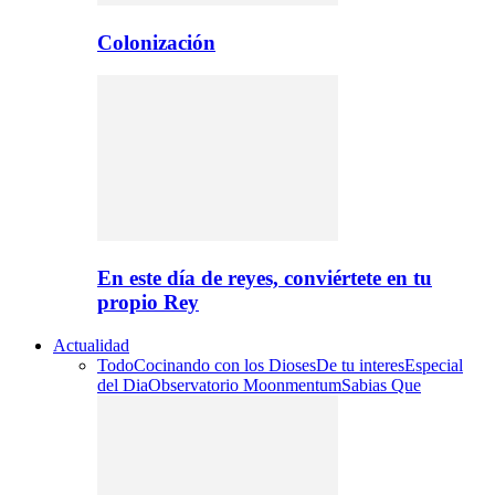
Colonización
En este día de reyes, conviértete en tu
propio Rey
Actualidad
Todo
Cocinando con los Dioses
De tu interes
Especial
del Dia
Observatorio Moonmentum
Sabias Que