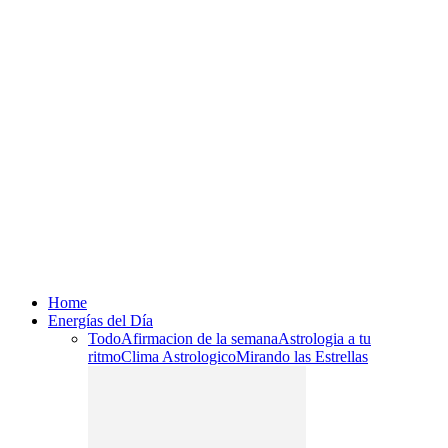
Home
Energías del Día
Todo
Afirmacion de la semana
Astrologia a tu
ritmo
Clima Astrologico
Mirando las Estrellas