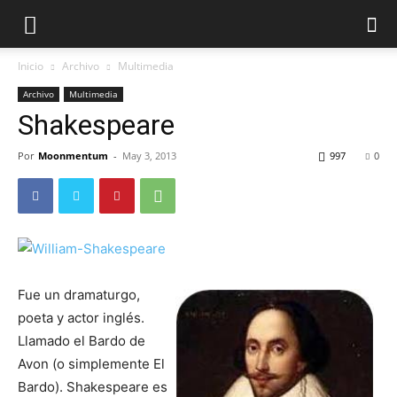
Inicio
Archivo
Multimedia
Archivo
Multimedia
Shakespeare
Por
Moonmentum
-
May 3, 2013
997
0
Fue un dramaturgo,
poeta y actor inglés.
Llamado el Bardo de
Avon (o simplemente El
Bardo). Shakespeare es