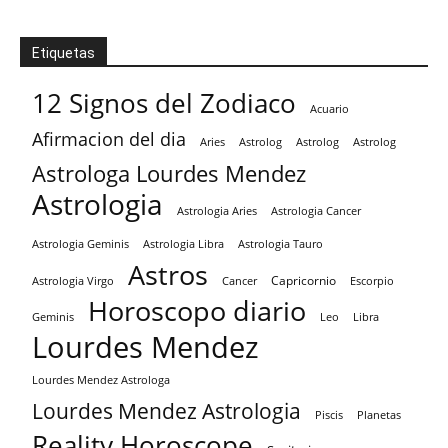
Etiquetas
12 Signos del Zodiaco
Acuario
Afirmacion del dia
Aries
Astrolog
Astrolog
Astrolog
Astrologa Lourdes Mendez
Astrologia
Astrologia Aries
Astrologia Cancer
Astrologia Tauro
Astrologia Geminis
Astrologia Libra
Astros
Capricornio
Astrologia Virgo
Cancer
Escorpio
Horoscopo diario
Geminis
Leo
Libra
Lourdes Mendez
Lourdes Mendez Astrologa
Lourdes Mendez Astrologia
Piscis
Planetas
Reality Horoscope