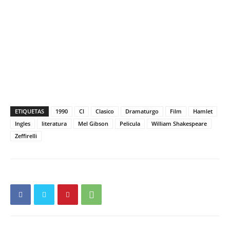
ETIQUETAS
1990
Cl
Clasico
Dramaturgo
Film
Hamlet
Ingles
literatura
Mel Gibson
Pelicula
William Shakespeare
Zeffirelli