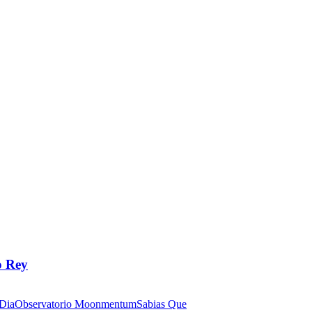
o Rey
 Dia
Observatorio Moonmentum
Sabias Que