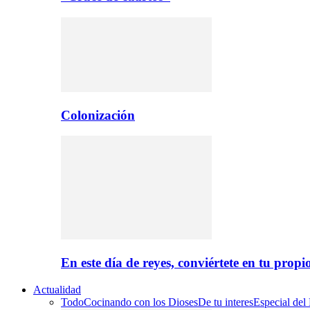
Colonización
En este día de reyes, conviértete en tu propi
Actualidad
Todo
Cocinando con los Dioses
De tu interes
Especial del