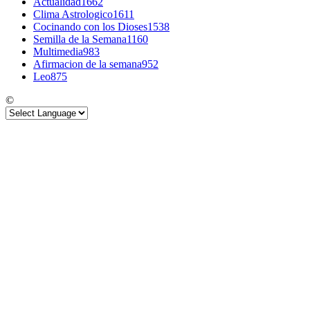
Actualidad
1662
Clima Astrologico
1611
Cocinando con los Dioses
1538
Semilla de la Semana
1160
Multimedia
983
Afirmacion de la semana
952
Leo
875
©