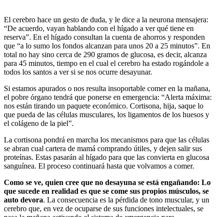
El cerebro hace un gesto de duda, y le dice a la neurona mensajera:
“De acuerdo, vayan hablando con el hígado a ver qué tiene en
reserva”. En el hígado consultan la cuenta de ahorros y responden
que “a lo sumo los fondos alcanzan para unos 20 a 25 minutos”. En
total no hay sino cerca de 290 gramos de glucosa, es decir, alcanza
para 45 minutos, tiempo en el cual el cerebro ha estado rogándole a
todos los santos a ver si se nos ocurre desayunar.
Si estamos apurados o nos resulta insoportable comer en la mañana,
el pobre órgano tendrá que ponerse en emergencia: “Alerta máxima:
nos están tirando un paquete económico. Cortisona, hija, saque lo
que pueda de las células musculares, los ligamentos de los huesos y
el colágeno de la piel”.
La cortisona pondrá en marcha los mecanismos para que las células
se abran cual cartera de mamá comprando útiles, y dejen salir sus
proteínas. Estas pasarán al hígado para que las convierta en glucosa
sanguínea. El proceso continuará hasta que volvamos a comer.
Como se ve, quien cree que no desayuna se está engañando: Lo
que sucede en realidad es que se come sus propios músculos, se
auto devora
. La consecuencia es la pérdida de tono muscular, y un
cerebro que, en vez de ocuparse de sus funciones intelectuales, se