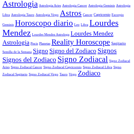
Astrologia
Astrologia Aries
Astrologia Cancer
Astrologia Geminis
Astrologia
Astros
Astrologia Tauro
Astrologia Virgo
Cancer
Capricornio
Escorpio
Libra
Lourdes
Horoscopo diario
Geminis
Leo
Libra
Mendez
Lourdes Mendez
Lourdes Mendez Astrologa
Reality Horoscope
Astrologia
Sagitario
Piscis
Planetas
Signos
Signo
Signo del Zodiaco
Semilla de la Semana
Signo Zodiacal
Signos del Zodiaco
Signo Zodiacal
Aries
Signo Zodiacal Capricornio
Signo Zodiacal Cancer
Signo Zodiacal Libra
Signo
Zodiaco
Signo Zodiacal Virgo
Tauro
Virgo
Zodiacal Sagitario