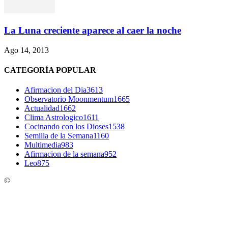
La Luna creciente aparece al caer la noche
Ago 14, 2013
CATEGORÍA POPULAR
Afirmacion del Dia
3613
Observatorio Moonmentum
1665
Actualidad
1662
Clima Astrologico
1611
Cocinando con los Dioses
1538
Semilla de la Semana
1160
Multimedia
983
Afirmacion de la semana
952
Leo
875
©