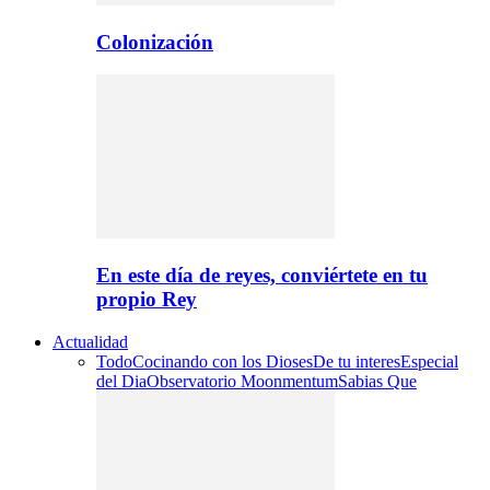
Colonización
En este día de reyes, conviértete en tu
propio Rey
Actualidad
Todo
Cocinando con los Dioses
De tu interes
Especial
del Dia
Observatorio Moonmentum
Sabias Que