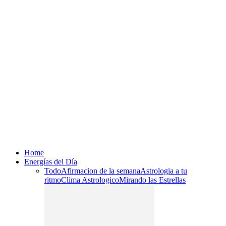
Home
Energías del Día
Todo
Afirmacion de la semana
Astrologia a tu
ritmo
Clima Astrologico
Mirando las Estrellas