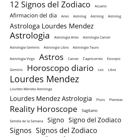
12 Signos del Zodiaco
Acuario
Afirmacion del dia
Aries
Astrolog
Astrolog
Astrolog
Astrologa Lourdes Mendez
Astrologia
Astrologia Aries
Astrologia Cancer
Astrologia Tauro
Astrologia Geminis
Astrologia Libra
Astros
Capricornio
Astrologia Virgo
Cancer
Escorpio
Horoscopo diario
Geminis
Leo
Libra
Lourdes Mendez
Lourdes Mendez Astrologa
Lourdes Mendez Astrologia
Piscis
Planetas
Reality Horoscope
Sagitario
Signo
Signo del Zodiaco
Semilla de la Semana
Signos
Signos del Zodiaco