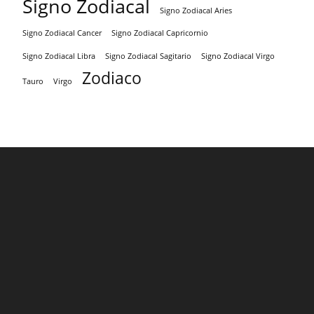
Signo Zodiacal
Signo Zodiacal Aries
Signo Zodiacal Capricornio
Signo Zodiacal Cancer
Signo Zodiacal Virgo
Signo Zodiacal Libra
Signo Zodiacal Sagitario
Zodiaco
Tauro
Virgo