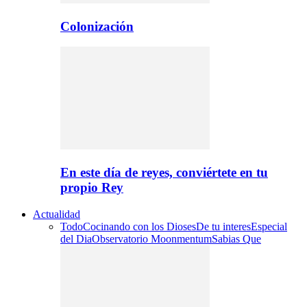
Colonización
En este día de reyes, conviértete en tu
propio Rey
Actualidad
Todo
Cocinando con los Dioses
De tu interes
Especial
del Dia
Observatorio Moonmentum
Sabias Que