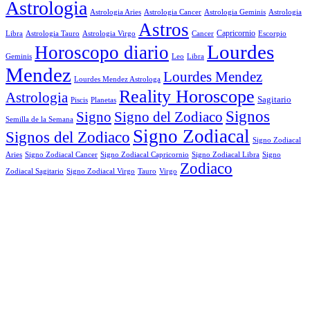
Astrologia
Astrologia Aries
Astrologia Cancer
Astrologia Geminis
Astrologia
Astros
Astrologia Tauro
Astrologia Virgo
Cancer
Capricornio
Escorpio
Libra
Lourdes
Horoscopo diario
Geminis
Leo
Libra
Mendez
Lourdes Mendez
Lourdes Mendez Astrologa
Reality Horoscope
Astrologia
Sagitario
Piscis
Planetas
Signos
Signo
Signo del Zodiaco
Semilla de la Semana
Signo Zodiacal
Signos del Zodiaco
Signo Zodiacal
Aries
Signo Zodiacal Capricornio
Signo Zodiacal Cancer
Signo Zodiacal Libra
Signo
Zodiaco
Signo Zodiacal Virgo
Tauro
Virgo
Zodiacal Sagitario