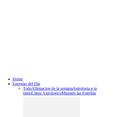
Home
Energías del Día
Todo
Afirmacion de la semana
Astrologia a tu
ritmo
Clima Astrologico
Mirando las Estrellas