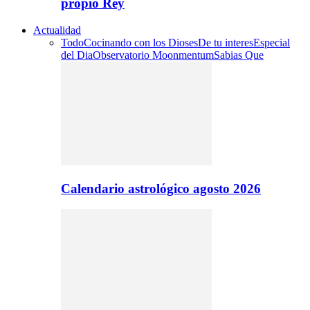
propio Rey
Actualidad
Todo
Cocinando con los Dioses
De tu interes
Especial
del Dia
Observatorio Moonmentum
Sabias Que
Calendario astrológico agosto 2026