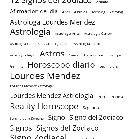
Acuario
Afirmacion del dia
Aries
Astrolog
Astrolog
Astrolog
Astrologa Lourdes Mendez
Astrologia
Astrologia Aries
Astrologia Cancer
Astrologia Tauro
Astrologia Geminis
Astrologia Libra
Astros
Capricornio
Astrologia Virgo
Cancer
Escorpio
Horoscopo diario
Geminis
Leo
Libra
Lourdes Mendez
Lourdes Mendez Astrologa
Lourdes Mendez Astrologia
Piscis
Planetas
Reality Horoscope
Sagitario
Signo
Signo del Zodiaco
Semilla de la Semana
Signos
Signos del Zodiaco
Signo Zodiacal