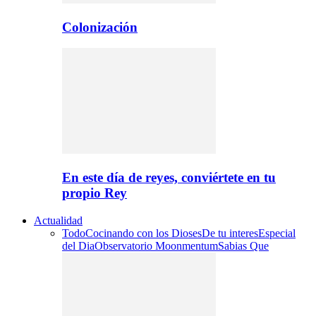
Colonización
En este día de reyes, conviértete en tu
propio Rey
Actualidad
Todo
Cocinando con los Dioses
De tu interes
Especial
del Dia
Observatorio Moonmentum
Sabias Que