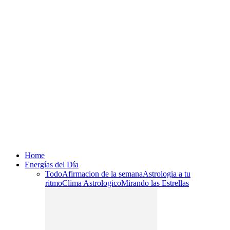
Home
Energías del Día
Todo
Afirmacion de la semana
Astrologia a tu
ritmo
Clima Astrologico
Mirando las Estrellas