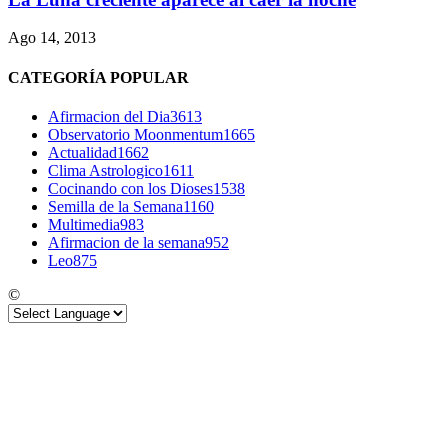
Ago 14, 2013
CATEGORÍA POPULAR
Afirmacion del Dia
3613
Observatorio Moonmentum
1665
Actualidad
1662
Clima Astrologico
1611
Cocinando con los Dioses
1538
Semilla de la Semana
1160
Multimedia
983
Afirmacion de la semana
952
Leo
875
©