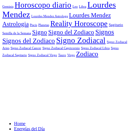
Lourdes
Horoscopo diario
Geminis
Leo
Libra
Mendez
Lourdes Mendez
Lourdes Mendez Astrologa
Reality Horoscope
Astrologia
Sagitario
Piscis
Planetas
Signos
Signo
Signo del Zodiaco
Semilla de la Semana
Signo Zodiacal
Signos del Zodiaco
Signo Zodiacal
Aries
Signo Zodiacal Capricornio
Signo Zodiacal Cancer
Signo Zodiacal Libra
Signo
Zodiaco
Signo Zodiacal Virgo
Tauro
Virgo
Zodiacal Sagitario
Home
Energías del Día