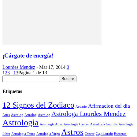
¡Cárgate de energía!
Lourdes Mendez
-
Mar 17, 2014
0
1
2
3
...
13
Página 1 de 13
Etiquetas
12 Signos del Zodiaco
Afirmacion del dia
Acuario
Astrologa Lourdes Mendez
Aries
Astrolog
Astrolog
Astrolog
Astrologia
Astrologia Aries
Astrologia Cancer
Astrologia Geminis
Astrologia
Astros
Astrologia Tauro
Astrologia Virgo
Cancer
Capricornio
Escorpio
Libra