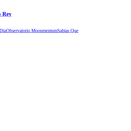
o Rey
 Dia
Observatorio Moonmentum
Sabias Que