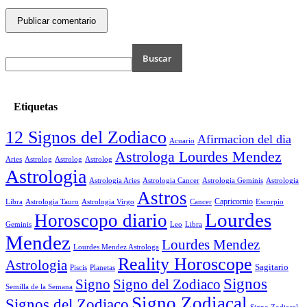
Etiquetas
12 Signos del Zodiaco
Afirmacion del dia
Acuario
Astrologa Lourdes Mendez
Aries
Astrolog
Astrolog
Astrolog
Astrologia
Astrologia Aries
Astrologia Cancer
Astrologia Geminis
Astrologia
Astros
Astrologia Tauro
Astrologia Virgo
Cancer
Capricornio
Escorpio
Libra
Lourdes
Horoscopo diario
Geminis
Leo
Libra
Mendez
Lourdes Mendez
Lourdes Mendez Astrologa
Reality Horoscope
Astrologia
Sagitario
Piscis
Planetas
Signos
Signo
Signo del Zodiaco
Semilla de la Semana
Signo Zodiacal
Signos del Zodiaco