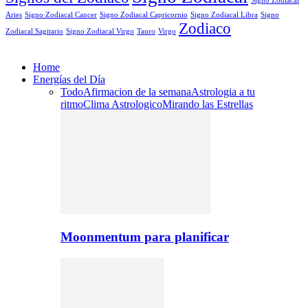
Signo Zodiacal
Aries
Signo Zodiacal Capricornio
Signo Zodiacal Cancer
Signo Zodiacal Libra
Signo
Zodiaco
Signo Zodiacal Virgo
Tauro
Virgo
Zodiacal Sagitario
Home
Energías del Día
Todo
Afirmacion de la semana
Astrologia a tu
ritmo
Clima Astrologico
Mirando las Estrellas
Moonmentum para planificar