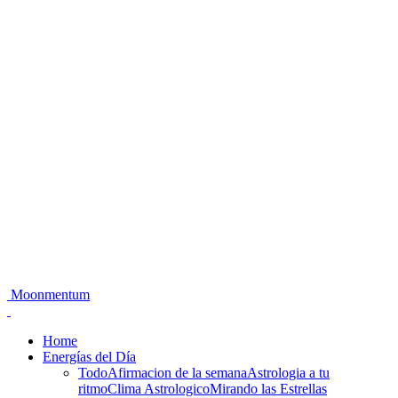
Moonmentum
Home
Energías del Día
Todo
Afirmacion de la semana
Astrologia a tu
ritmo
Clima Astrologico
Mirando las Estrellas