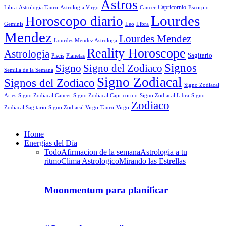
Astros
Astrologia Tauro
Astrologia Virgo
Cancer
Capricornio
Escorpio
Libra
Lourdes
Horoscopo diario
Geminis
Leo
Libra
Mendez
Lourdes Mendez
Lourdes Mendez Astrologa
Reality Horoscope
Astrologia
Sagitario
Piscis
Planetas
Signos
Signo
Signo del Zodiaco
Semilla de la Semana
Signo Zodiacal
Signos del Zodiaco
Signo Zodiacal
Aries
Signo Zodiacal Capricornio
Signo Zodiacal Cancer
Signo Zodiacal Libra
Signo
Zodiaco
Signo Zodiacal Virgo
Tauro
Virgo
Zodiacal Sagitario
Home
Energías del Día
Todo
Afirmacion de la semana
Astrologia a tu
ritmo
Clima Astrologico
Mirando las Estrellas
Moonmentum para planificar