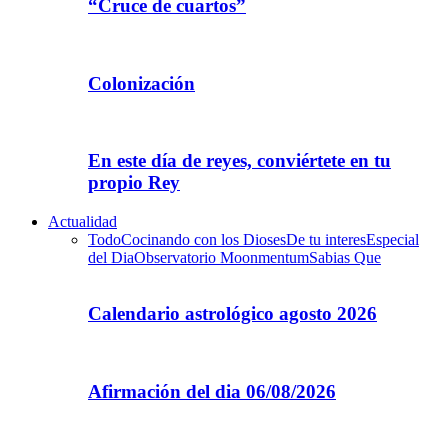
“Cruce de cuartos”
Colonización
En este día de reyes, conviértete en tu
propio Rey
Actualidad
Todo
Cocinando con los Dioses
De tu interes
Especial
del Dia
Observatorio Moonmentum
Sabias Que
Calendario astrológico agosto 2026
Afirmación del dia 06/08/2026