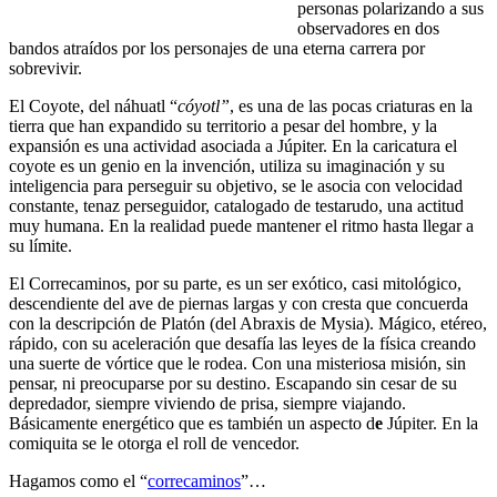
personas polarizando a sus
observadores en dos
bandos atraídos por los personajes de una eterna carrera por
sobrevivir.
El Coyote, del náhuatl “
cóyotl”
, es una de las pocas criaturas en la
tierra que han expandido su territorio a pesar del hombre, y la
expansión es una actividad asociada a Júpiter. En la caricatura el
coyote es un genio en la invención, utiliza su imaginación y su
inteligencia para perseguir su objetivo, se le asocia con velocidad
constante, tenaz perseguidor, catalogado de testarudo, una actitud
muy humana. En la realidad puede mantener el ritmo hasta llegar a
su límite.
El Correcaminos, por su parte, es un ser exótico, casi mitológico,
descendiente del ave de piernas largas y con cresta que concuerda
con la descripción de Platón (del Abraxis de Mysia). Mágico, etéreo,
rápido, con su aceleración que desafía las leyes de la física creando
una suerte de vórtice que le rodea. Con una misteriosa misión, sin
pensar, ni preocuparse por su destino. Escapando sin cesar de su
depredador, siempre viviendo de prisa, siempre viajando.
Básicamente energético que es también un aspecto d
e
Júpiter. En la
comiquita se le otorga el roll de vencedor.
Hagamos como el “
correcaminos
”…