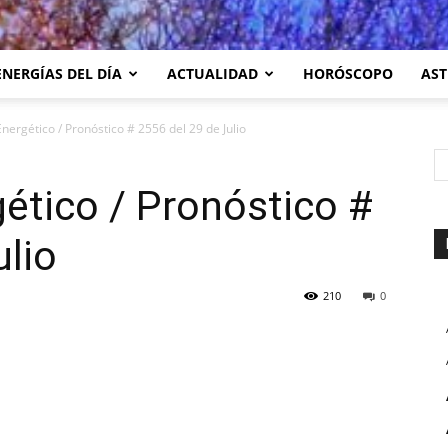
ENERGÍAS DEL DÍA
ACTUALIDAD
HORÓSCOPO
AST
nergético / Pronóstico # 2556 del 29 de Julio
ético / Pronóstico #
ulio
210
0