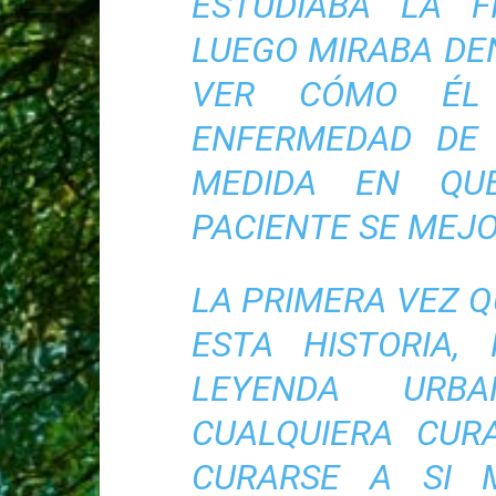
ESTUDIABA LA F
LUEGO MIRABA DE
VER CÓMO ÉL
ENFERMEDAD DE 
MEDIDA EN QU
PACIENTE SE MEJ
LA PRIMERA VEZ 
ESTA HISTORIA,
LEYENDA URB
CUALQUIERA CUR
CURARSE A SI 