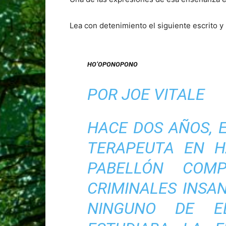
Lea con detenimiento el siguiente escrito y
HO’OPONOPONO
POR JOE VITALE
HACE DOS AÑOS, 
TERAPEUTA EN H
PABELLÓN COMP
CRIMINALES INSAN
NINGUNO DE EL