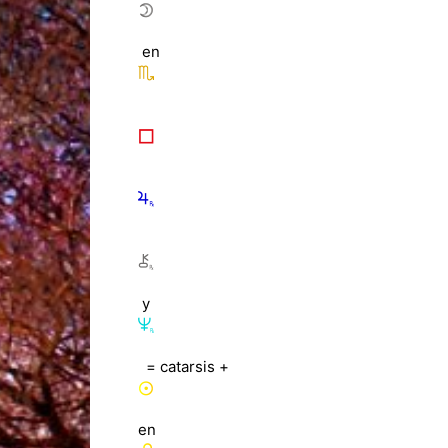
en
y
= catarsis +
en