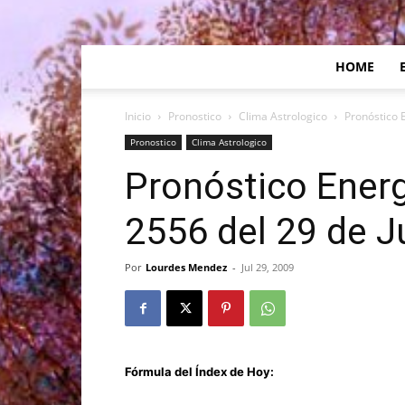
HOME
Inicio
Pronostico
Clima Astrologico
Pronóstico E
Pronostico
Clima Astrologico
Pronóstico Energ
2556 del 29 de J
Por
Lourdes Mendez
-
Jul 29, 2009
Fórmula del Índex de Hoy: