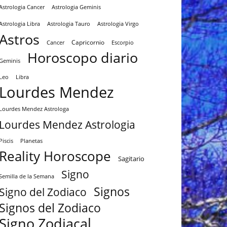
Astrologia Cancer
Astrologia Geminis
Astrologia Tauro
Astrologia Virgo
Astrologia Libra
Astros
Capricornio
Cancer
Escorpio
Horoscopo diario
Geminis
Leo
Libra
Lourdes Mendez
Lourdes Mendez Astrologa
Lourdes Mendez Astrologia
Piscis
Planetas
Reality Horoscope
Sagitario
Signo
Semilla de la Semana
Signos
Signo del Zodiaco
Signos del Zodiaco
Signo Zodiacal