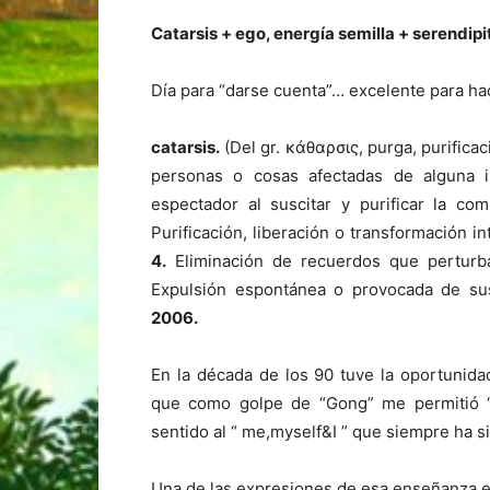
Catarsis + ego, energía semilla + serendip
Día para “darse cuenta”… excelente para ha
catarsis.
(Del gr. κάθαρσις, purga, purificaci
personas o cosas afectadas de alguna i
espectador al suscitar y purificar la co
Purificación, liberación o transformación in
4.
Eliminación de recuerdos que perturban
Expulsión espontánea o provocada de su
2006.
En la década de los 90 tuve la oportunid
que como golpe de “Gong” me permitió “
sentido al “ me,myself&I ” que siempre ha s
Una de las expresiones de esa enseñanza