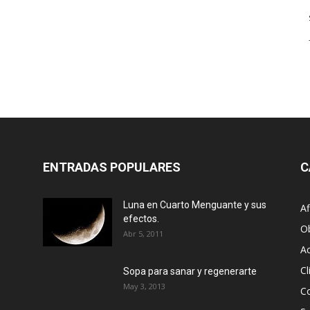
ENTRADAS POPULARES
C
Luna en Cuarto Menguante y sus
Af
efectos.
O
Abr 5, 2011
Ac
Cl
Sopa para sanar y regenerarte
May 3, 2013
C