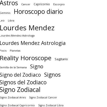
Astros
Capricornio
Cancer
Escorpio
Horoscopo diario
Geminis
Leo
Libra
Lourdes Mendez
Lourdes Mendez Astrologa
Lourdes Mendez Astrologia
Piscis
Planetas
Reality Horoscope
Sagitario
Signo
Semilla de la Semana
Signos
Signo del Zodiaco
Signos del Zodiaco
Signo Zodiacal
Signo Zodiacal Aries
Signo Zodiacal Cancer
Signo Zodiacal Capricornio
Signo Zodiacal Libra