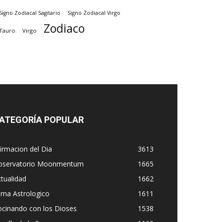
Signo Zodiacal Virgo
Signo Zodiacal Sagitario
Zodiaco
Tauro
Virgo
ATEGORÍA POPULAR
irmacion del Dia
3613
bservatorio Moonmentum
1665
tualidad
1662
ima Astrologico
1611
ocinando con los Dioses
1538