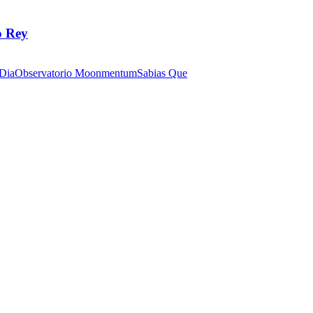
o Rey
 Dia
Observatorio Moonmentum
Sabias Que