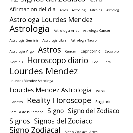
Acuario
Afirmacion del dia
Aries
Astrolog
Astrolog
Astrolog
Astrologa Lourdes Mendez
Astrologia
Astrologia Aries
Astrologia Cancer
Astrologia Tauro
Astrologia Geminis
Astrologia Libra
Astros
Capricornio
Astrologia Virgo
Cancer
Escorpio
Horoscopo diario
Geminis
Leo
Libra
Lourdes Mendez
Lourdes Mendez Astrologa
Lourdes Mendez Astrologia
Piscis
Reality Horoscope
Sagitario
Planetas
Signo
Signo del Zodiaco
Semilla de la Semana
Signos
Signos del Zodiaco
Signo Zodiacal
Signo Zodiacal Aries