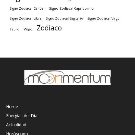
Signo Zodiacal Capricornio
Signo Zodiacal Cancer
Signo Zodiacal Virgo
Signo Zodiacal Libra
Signo Zodiacal Sagitario
Zodiaco
Tauro
Virgo
Home
Energías del Día
Actualidad
Horóscopo