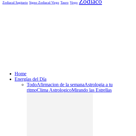
Zodiaco
Signo Zodiacal Virgo
Tauro
Virgo
Zodiacal Sagitario
Home
Energías del Día
Todo
Afirmacion de la semana
Astrologia a tu
ritmo
Clima Astrologico
Mirando las Estrellas