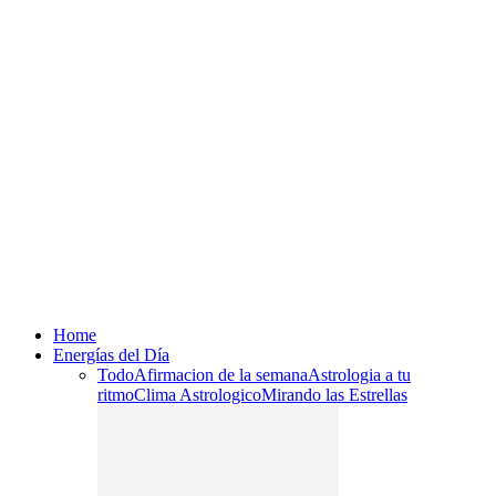
Home
Energías del Día
Todo
Afirmacion de la semana
Astrologia a tu
ritmo
Clima Astrologico
Mirando las Estrellas