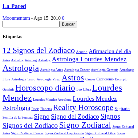
La Pared
Moonmentum
-
Ago 15, 2010
0
Etiquetas
12 Signos del Zodiaco
Afirmacion del dia
Acuario
Astrologa Lourdes Mendez
Aries
Astrolog
Astrolog
Astrolog
Astrologia
Astrologia Aries
Astrologia Cancer
Astrologia Geminis
Astrologia
Astros
Astrologia Tauro
Astrologia Virgo
Cancer
Capricornio
Escorpio
Libra
Lourdes
Horoscopo diario
Geminis
Leo
Libra
Mendez
Lourdes Mendez
Lourdes Mendez Astrologa
Reality Horoscope
Astrologia
Sagitario
Piscis
Planetas
Signos
Signo
Signo del Zodiaco
Semilla de la Semana
Signo Zodiacal
Signos del Zodiaco
Signo Zodiacal
Aries
Signo Zodiacal Capricornio
Signo Zodiacal Cancer
Signo Zodiacal Libra
Signo