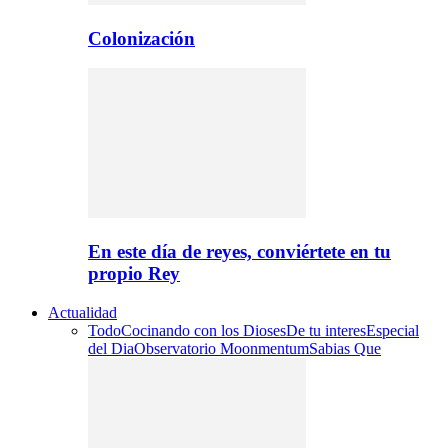
Colonización
En este día de reyes, conviértete en tu
propio Rey
Actualidad
Todo
Cocinando con los Dioses
De tu interes
Especial
del Dia
Observatorio Moonmentum
Sabias Que