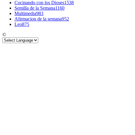
Cocinando con los Dioses
1538
Semilla de la Semana
1160
Multimedia
983
Afirmacion de la semana
952
Leo
875
©