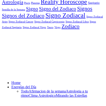
Reality Horoscope
Astrologia
Sagitario
Piscis
Planetas
Signos
Signo
Signo del Zodiaco
Semilla de la Semana
Signo Zodiacal
Signos del Zodiaco
Signo Zodiacal
Aries
Signo Zodiacal Capricornio
Signo Zodiacal Cancer
Signo Zodiacal Libra
Signo
Zodiaco
Signo Zodiacal Virgo
Tauro
Virgo
Zodiacal Sagitario
Home
Energías del Día
Todo
Afirmacion de la semana
Astrologia a tu
ritmo
Clima Astrologico
Mirando las Estrellas