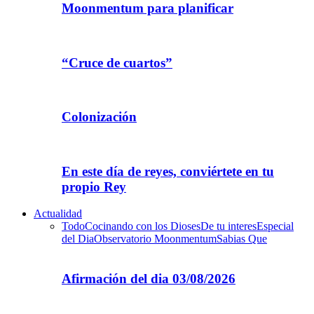
Moonmentum para planificar
“Cruce de cuartos”
Colonización
En este día de reyes, conviértete en tu
propio Rey
Actualidad
Todo
Cocinando con los Dioses
De tu interes
Especial
del Dia
Observatorio Moonmentum
Sabias Que
Afirmación del dia 03/08/2026