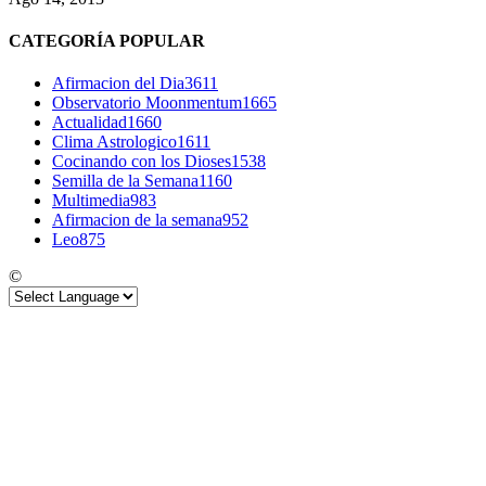
CATEGORÍA POPULAR
Afirmacion del Dia
3611
Observatorio Moonmentum
1665
Actualidad
1660
Clima Astrologico
1611
Cocinando con los Dioses
1538
Semilla de la Semana
1160
Multimedia
983
Afirmacion de la semana
952
Leo
875
©