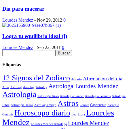
Día para macerar
Lourdes Mendez
-
Nov 29, 2012
0
Logra tu equilibrio ideal (I)
Lourdes Mendez
-
Sep 22, 2011
0
Etiquetas
12 Signos del Zodiaco
Afirmacion del dia
Acuario
Astrologa Lourdes Mendez
Aries
Astrolog
Astrolog
Astrolog
Astrologia
Astrologia Aries
Astrologia Cancer
Astrologia Geminis
Astrologia
Astros
Astrologia Tauro
Astrologia Virgo
Cancer
Capricornio
Escorpio
Libra
Lourdes
Horoscopo diario
Geminis
Leo
Libra
Mendez
Lourdes Mendez
Lourdes Mendez Astrologa