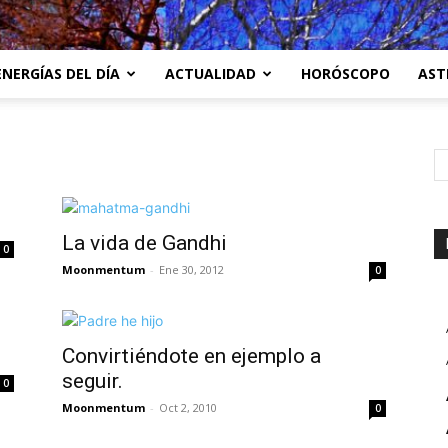
ENERGÍAS DEL DÍA
ACTUALIDAD
HORÓSCOPO
AST
La vida de Gandhi
0
Moonmentum
-
Ene 30, 2012
0
Convirtiéndote en ejemplo a
seguir.
0
Moonmentum
-
Oct 2, 2010
0