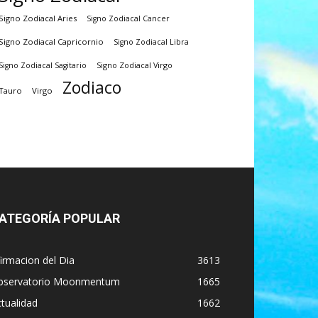
Signo Zodiacal Aries
Signo Zodiacal Cancer
Signo Zodiacal Capricornio
Signo Zodiacal Libra
Signo Zodiacal Virgo
Signo Zodiacal Sagitario
Zodiaco
Tauro
Virgo
ATEGORÍA POPULAR
irmacion del Dia
3613
bservatorio Moonmentum
1665
tualidad
1662