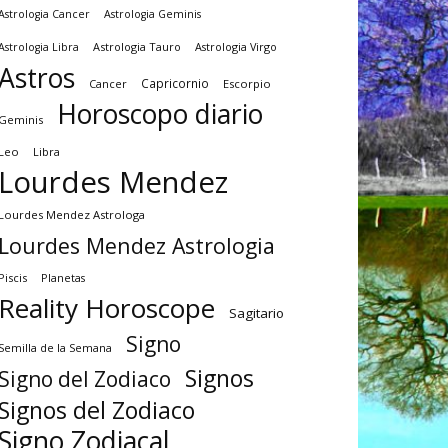
Astrologia Cancer
Astrologia Geminis
Astrologia Tauro
Astrologia Virgo
Astrologia Libra
Astros
Capricornio
Cancer
Escorpio
Horoscopo diario
Geminis
Leo
Libra
Lourdes Mendez
Lourdes Mendez Astrologa
Lourdes Mendez Astrologia
Piscis
Planetas
Reality Horoscope
Sagitario
Signo
Semilla de la Semana
Signos
Signo del Zodiaco
Signos del Zodiaco
Signo Zodiacal