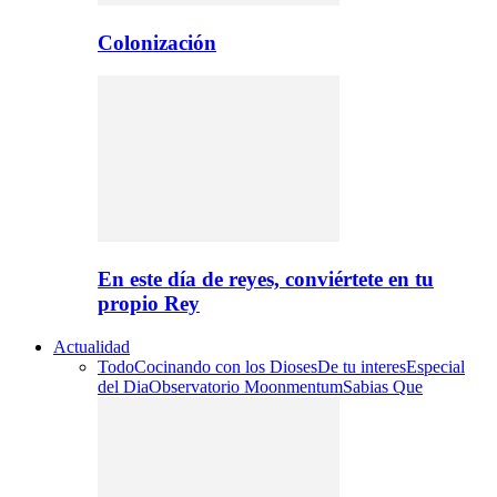
Colonización
En este día de reyes, conviértete en tu
propio Rey
Actualidad
Todo
Cocinando con los Dioses
De tu interes
Especial
del Dia
Observatorio Moonmentum
Sabias Que