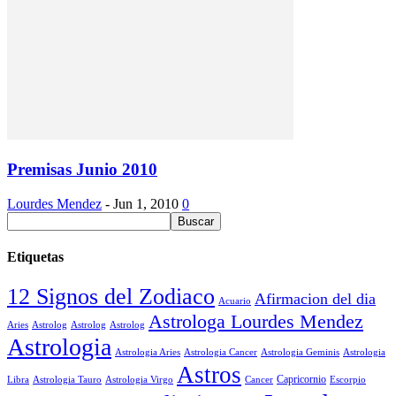
Premisas Junio 2010
Lourdes Mendez
-
Jun 1, 2010
0
Etiquetas
12 Signos del Zodiaco
Afirmacion del dia
Acuario
Astrologa Lourdes Mendez
Aries
Astrolog
Astrolog
Astrolog
Astrologia
Astrologia Aries
Astrologia Cancer
Astrologia Geminis
Astrologia
Astros
Astrologia Tauro
Astrologia Virgo
Cancer
Capricornio
Escorpio
Libra