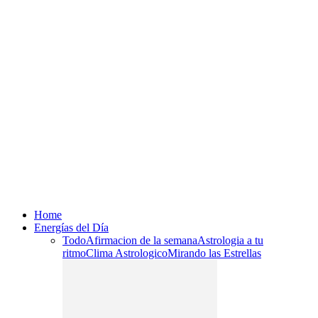
Home
Energías del Día
Todo
Afirmacion de la semana
Astrologia a tu
ritmo
Clima Astrologico
Mirando las Estrellas