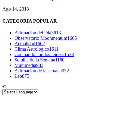
Ago 14, 2013
CATEGORÍA POPULAR
Afirmacion del Dia
3613
Observatorio Moonmentum
1665
Actualidad
1662
Clima Astrologico
1611
Cocinando con los Dioses
1538
Semilla de la Semana
1160
Multimedia
983
Afirmacion de la semana
952
Leo
875
©