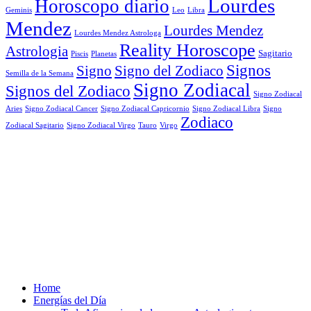
Lourdes
Horoscopo diario
Geminis
Leo
Libra
Mendez
Lourdes Mendez
Lourdes Mendez Astrologa
Reality Horoscope
Astrologia
Sagitario
Piscis
Planetas
Signos
Signo
Signo del Zodiaco
Semilla de la Semana
Signo Zodiacal
Signos del Zodiaco
Signo Zodiacal
Aries
Signo Zodiacal Capricornio
Signo Zodiacal Cancer
Signo Zodiacal Libra
Signo
Zodiaco
Signo Zodiacal Virgo
Tauro
Virgo
Zodiacal Sagitario
Home
Energías del Día