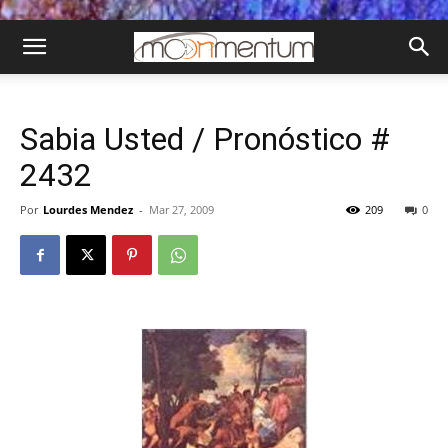
Sabia Usted / Pronóstico #
2432
Por
Lourdes Mendez
-
Mar 27, 2009
209
0