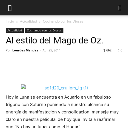
Inicio
Actualidad
Cocinando con los Dioses
Actualidad
Cocinando con los Dioses
Al estilo del Mago de Oz.
Por
Lourdes Mendez
-
Abr 25, 2011
662
0
Hoy la Luna se encuentra en Acuario en un fabuloso
trígono con Saturno poniendo a nuestro alcance su
energía de manifestacion y consolidacion, mensaje muy
claro en nuestra película de hoy que invita a reafirmar
que “No hay un lugar como el Hogar”.