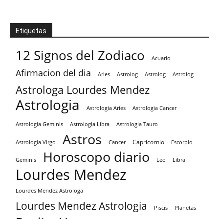
Etiquetas
12 Signos del Zodiaco
Acuario
Afirmacion del dia
Aries
Astrolog
Astrolog
Astrolog
Astrologa Lourdes Mendez
Astrologia
Astrologia Aries
Astrologia Cancer
Astrologia Tauro
Astrologia Geminis
Astrologia Libra
Astros
Capricornio
Astrologia Virgo
Cancer
Escorpio
Horoscopo diario
Geminis
Leo
Libra
Lourdes Mendez
Lourdes Mendez Astrologa
Lourdes Mendez Astrologia
Piscis
Planetas