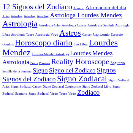
12 Signos del Zodiaco
Afirmacion del dia
Acuario
Astrologa Lourdes Mendez
Aries
Astrolog
Astrolog
Astrolog
Astrologia
Astrologia Aries
Astrologia Cancer
Astrologia Geminis
Astrologia
Astros
Astrologia Tauro
Astrologia Virgo
Cancer
Capricornio
Escorpio
Libra
Lourdes
Horoscopo diario
Geminis
Leo
Libra
Mendez
Lourdes Mendez
Lourdes Mendez Astrologa
Reality Horoscope
Astrologia
Sagitario
Piscis
Planetas
Signos
Signo
Signo del Zodiaco
Semilla de la Semana
Signo Zodiacal
Signos del Zodiaco
Signo Zodiacal
Aries
Signo Zodiacal Capricornio
Signo Zodiacal Cancer
Signo Zodiacal Libra
Signo
Zodiaco
Signo Zodiacal Virgo
Tauro
Virgo
Zodiacal Sagitario