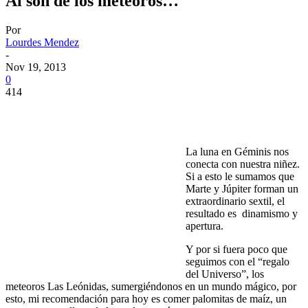
Al son de los meteoros…
Por
Lourdes Mendez
-
Nov 19, 2013
0
414
La luna en Géminis nos
conecta con nuestra niñez.
Si a esto le sumamos que
Marte y Júpiter forman un
extraordinario sextil, el
resultado es dinamismo y
apertura.
Y por si fuera poco que
seguimos con el “regalo
del Universo”, los
meteoros Las Leónidas, sumergiéndonos en un mundo mágico, por
esto, mi recomendación para hoy es comer palomitas de maíz, un