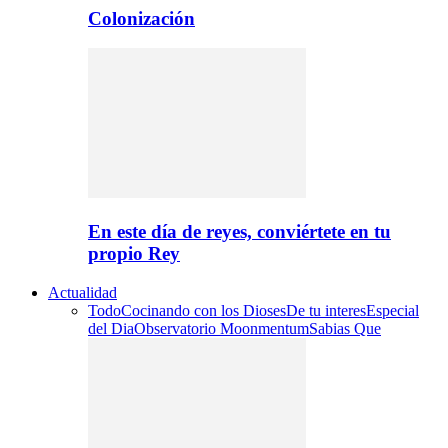
Colonización
En este día de reyes, conviértete en tu
propio Rey
Actualidad
Todo
Cocinando con los Dioses
De tu interes
Especial
del Dia
Observatorio Moonmentum
Sabias Que