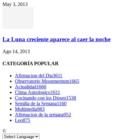
May 3, 2013
La Luna creciente aparece al caer la noche
Ago 14, 2013
CATEGORÍA POPULAR
Afirmacion del Dia
3611
Observatorio Moonmentum
1665
Actualidad
1660
Clima Astrologico
1611
Cocinando con los Dioses
1538
Semilla de la Semana
1160
Multimedia
983
Afirmacion de la semana
952
Leo
875
©