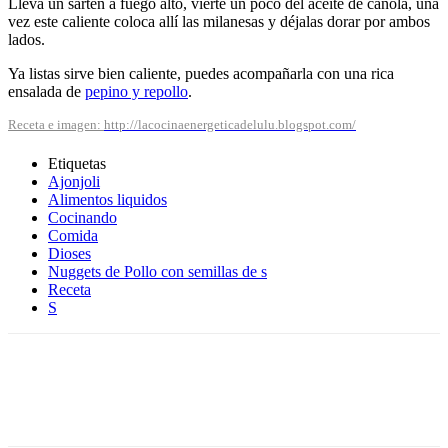
Lleva un sartén a fuego alto, vierte un poco del aceite de canola, una
vez este caliente coloca allí las milanesas y déjalas dorar por ambos
lados.
Ya listas sirve bien caliente, puedes acompañarla con una rica
ensalada de
pepino y repollo
.
Receta e imagen:
http://lacocinaenergeticadelulu.blogspot.com/
Etiquetas
Ajonjoli
Alimentos liquidos
Cocinando
Comida
Dioses
Nuggets de Pollo con semillas de s
Receta
S