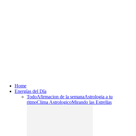
Home
Energías del Día
Todo
Afirmacion de la semana
Astrologia a tu
ritmo
Clima Astrologico
Mirando las Estrellas