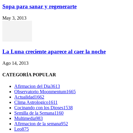
Sopa para sanar y regenerarte
May 3, 2013
La Luna creciente aparece al caer la noche
Ago 14, 2013
CATEGORÍA POPULAR
Afirmacion del Dia
3613
Observatorio Moonmentum
1665
Actualidad
1662
Clima Astrologico
1611
Cocinando con los Dioses
1538
Semilla de la Semana
1160
Multimedia
983
Afirmacion de la semana
952
Leo
875