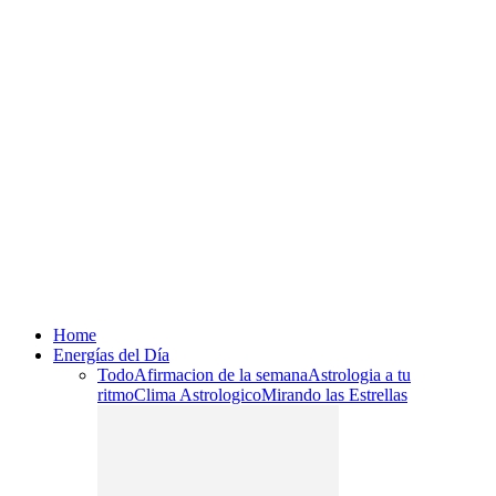
Home
Energías del Día
Todo
Afirmacion de la semana
Astrologia a tu
ritmo
Clima Astrologico
Mirando las Estrellas