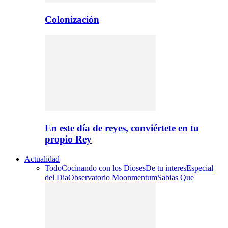
Colonización
En este día de reyes, conviértete en tu
propio Rey
Actualidad
Todo
Cocinando con los Dioses
De tu interes
Especial
del Dia
Observatorio Moonmentum
Sabias Que