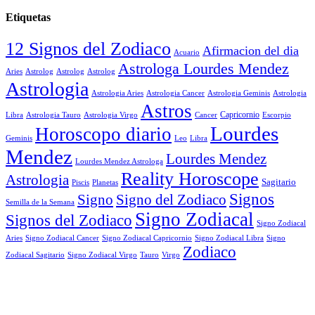
Etiquetas
12 Signos del Zodiaco
Afirmacion del dia
Acuario
Astrologa Lourdes Mendez
Aries
Astrolog
Astrolog
Astrolog
Astrologia
Astrologia Aries
Astrologia Cancer
Astrologia Geminis
Astrologia
Astros
Astrologia Tauro
Astrologia Virgo
Cancer
Capricornio
Escorpio
Libra
Lourdes
Horoscopo diario
Geminis
Leo
Libra
Mendez
Lourdes Mendez
Lourdes Mendez Astrologa
Reality Horoscope
Astrologia
Sagitario
Piscis
Planetas
Signos
Signo
Signo del Zodiaco
Semilla de la Semana
Signo Zodiacal
Signos del Zodiaco
Signo Zodiacal
Aries
Signo Zodiacal Capricornio
Signo Zodiacal Cancer
Signo Zodiacal Libra
Signo
Zodiaco
Signo Zodiacal Virgo
Tauro
Virgo
Zodiacal Sagitario