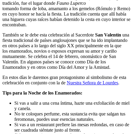
tradición, fue el lugar donde
Fauno Luperco
tomando forma de loba, amamanto a los gemelos (Rómulo y Remo)
en cuyo honor se hacía la fiesta. La tradición cuenta que allí había
una higuera cuyas raíces habían detenido la cesta en cuyo interior se
encontraban.
También se le debe esta celebración al Sacerdote
San Valentín
una
fiesta tradicional de países anglosajones que se ha ido implantando
en otros países a lo largo del siglo XX principalmente en la que
los enamorados, novios o esposos expresan su amor y cariño
mutuamente. Se celebra el 14 de febrero, onomástico de San
Valentín. En algunos países se conoce como Día de los
Enamorados y en otros como Día del Amor y la Amistad.
En estos días le daremos gran protagonismo al simbolismo de esta
celebración en conjunto con la de
Nuestra Señora de Lourdes
.
Tips para la Noche de los Enamorados:
Si vas a salir a una cena íntima, hazte una exfoliación de miel
y canela.
No te coloques perfume, esta sustancia evita que salgan tus
feromonas, puedes usar esencias naturales.
Si vas a un restaurant prefiere las mesas redondas, en caso de
ser cuadrada siéntate justo al frente.