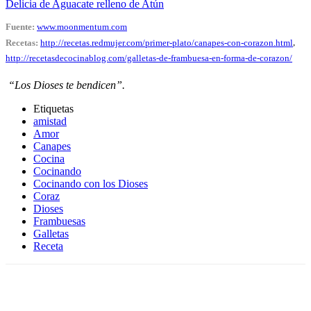
Delicia de Aguacate relleno de Atún
Fuente:
www.moonmentum.com
Recetas:
http://recetas.redmujer.com/primer-plato/canapes-con-corazon.html
,
http://recetasdecocinablog.com/galletas-de-frambuesa-en-forma-de-corazon/
“Los Dioses te bendicen”.
Etiquetas
amistad
Amor
Canapes
Cocina
Cocinando
Cocinando con los Dioses
Coraz
Dioses
Frambuesas
Galletas
Receta