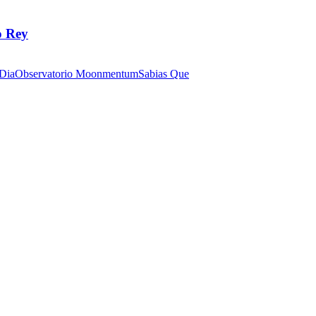
o Rey
 Dia
Observatorio Moonmentum
Sabias Que