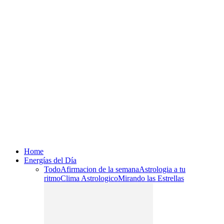
Home
Energías del Día
Todo
Afirmacion de la semana
Astrologia a tu
ritmo
Clima Astrologico
Mirando las Estrellas