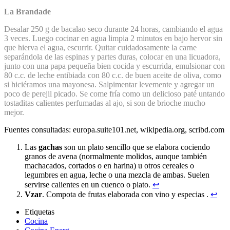
La Brandade
Desalar 250 g de bacalao seco durante 24 horas, cambiando el agua
3 veces. Luego cocinar en agua limpia 2 minutos en bajo hervor sin
que hierva el agua, escurrir. Quitar cuidadosamente la carne
separándola de las espinas y partes duras, colocar en una licuadora,
junto con una papa pequeña bien cocida y escurrida, emulsionar con
80 c.c. de leche entibiada con 80 c.c. de buen aceite de oliva, como
si hiciéramos una mayonesa. Salpimentar levemente y agregar un
poco de perejil picado. Se come fría como un delicioso paté untando
tostaditas calientes perfumadas al ajo, si son de brioche mucho
mejor.
Fuentes consultadas: europa.suite101.net, wikipedia.org, scribd.com
Las
gachas
son un plato sencillo que se elabora cociendo
granos de avena (normalmente molidos, aunque también
machacados, cortados o en harina) u otros cereales o
legumbres en agua, leche o una mezcla de ambas. Suelen
servirse calientes en un cuenco o plato.
↩
Vzar
. Compota de frutas elaborada con vino y especias .
↩
Etiquetas
Cocina