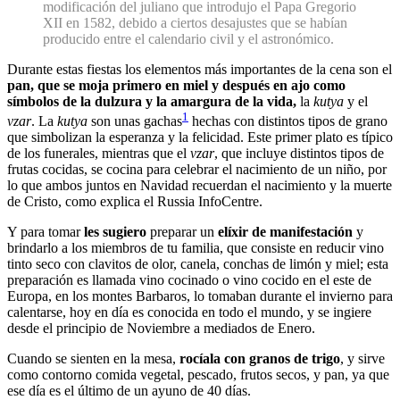
modificación del juliano que introdujo el Papa Gregorio
XII en 1582, debido a ciertos desajustes que se habían
producido entre el calendario civil y el astronómico.
Durante estas fiestas los elementos más importantes de la cena son el
pan, que se moja primero en miel y después en ajo como
símbolos de la dulzura y la amargura de la vida,
la
kutya
y el
1
vzar
. La
kutya
son unas gachas
hechas con distintos tipos de grano
que simbolizan la esperanza y la felicidad. Este primer plato es típico
de los funerales, mientras que el
vzar
, que incluye distintos tipos de
frutas cocidas, se cocina para celebrar el nacimiento de un niño, por
lo que ambos juntos en Navidad recuerdan el nacimiento y la muerte
de Cristo, como explica el Russia InfoCentre.
Y para tomar
les sugiero
preparar un
elíxir de manifestación
y
brindarlo a los miembros de tu familia, que consiste en reducir vino
tinto seco con clavitos de olor, canela, conchas de limón y miel; esta
preparación es llamada vino cocinado o vino cocido en el este de
Europa, en los montes Barbaros, lo tomaban durante el invierno para
calentarse, hoy en día es conocida en todo el mundo, y se ingiere
desde el principio de Noviembre a mediados de Enero.
Cuando se sienten en la mesa,
rocíala con granos de trigo
, y sirve
como contorno comida vegetal, pescado, frutos secos, y pan, ya que
ese día es el último de un ayuno de 40 días.