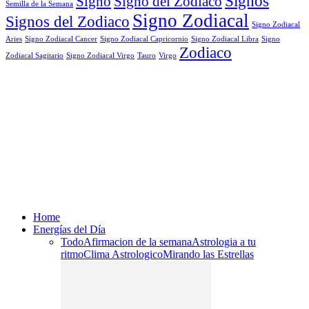
Signos
Signo
Signo del Zodiaco
Semilla de la Semana
Signo Zodiacal
Signos del Zodiaco
Signo Zodiacal
Aries
Signo Zodiacal Capricornio
Signo Zodiacal Cancer
Signo Zodiacal Libra
Signo
Zodiaco
Signo Zodiacal Virgo
Tauro
Virgo
Zodiacal Sagitario
Home
Energías del Día
Todo
Afirmacion de la semana
Astrologia a tu
ritmo
Clima Astrologico
Mirando las Estrellas