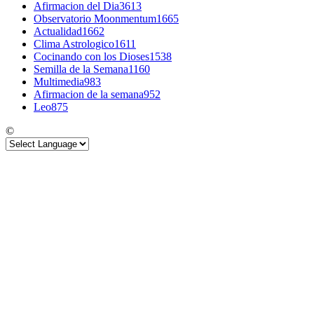
Afirmacion del Dia
3613
Observatorio Moonmentum
1665
Actualidad
1662
Clima Astrologico
1611
Cocinando con los Dioses
1538
Semilla de la Semana
1160
Multimedia
983
Afirmacion de la semana
952
Leo
875
©