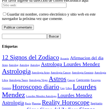
Por favor ingrese su dirección de correo electrónico aquí
Guardar mi nombre, correo electrónico y sitio web en este
navegador la próxima vez que comente.
Etiquetas
12 Signos del Zodiaco
Afirmacion del dia
Acuario
Astrologa Lourdes Mendez
Aries
Astrolog
Astrolog
Astrolog
Astrologia
Astrologia Aries
Astrologia Cancer
Astrologia Geminis
Astrologia
Astros
Astrologia Tauro
Astrologia Virgo
Cancer
Capricornio
Escorpio
Libra
Lourdes
Horoscopo diario
Geminis
Leo
Libra
Mendez
Lourdes Mendez
Lourdes Mendez Astrologa
Reality Horoscope
Astrologia
Sagitario
Piscis
Planetas