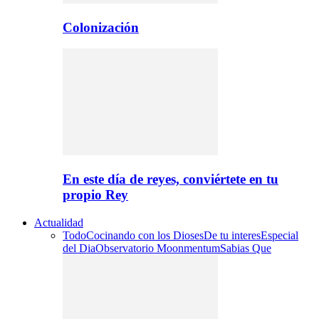
Colonización
En este día de reyes, conviértete en tu
propio Rey
Actualidad
Todo
Cocinando con los Dioses
De tu interes
Especial
del Dia
Observatorio Moonmentum
Sabias Que