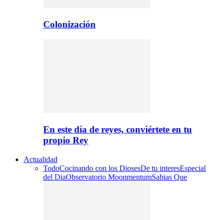
Colonización
En este día de reyes, conviértete en tu
propio Rey
Actualidad
Todo
Cocinando con los Dioses
De tu interes
Especial
del Dia
Observatorio Moonmentum
Sabias Que