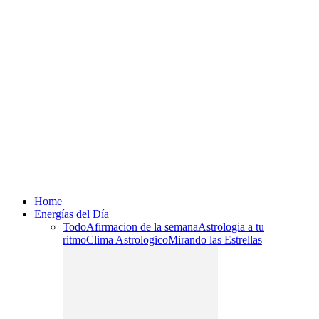
Home
Energías del Día
Todo
Afirmacion de la semana
Astrologia a tu
ritmo
Clima Astrologico
Mirando las Estrellas