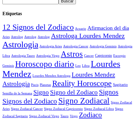
Etiquetas
12 Signos del Zodiaco
Afirmacion del dia
Acuario
Astrologa Lourdes Mendez
Aries
Astrolog
Astrolog
Astrolog
Astrologia
Astrologia Aries
Astrologia Cancer
Astrologia Geminis
Astrologia
Astros
Astrologia Tauro
Astrologia Virgo
Cancer
Capricornio
Escorpio
Libra
Lourdes
Horoscopo diario
Geminis
Leo
Libra
Mendez
Lourdes Mendez
Lourdes Mendez Astrologa
Reality Horoscope
Astrologia
Sagitario
Piscis
Planetas
Signos
Signo
Signo del Zodiaco
Semilla de la Semana
Signo Zodiacal
Signos del Zodiaco
Signo Zodiacal
Aries
Signo Zodiacal Capricornio
Signo Zodiacal Cancer
Signo Zodiacal Libra
Signo
Zodiaco
Signo Zodiacal Virgo
Tauro
Virgo
Zodiacal Sagitario