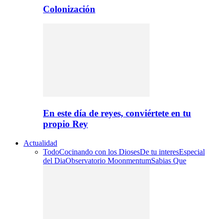
Colonización
En este día de reyes, conviértete en tu
propio Rey
Actualidad
Todo
Cocinando con los Dioses
De tu interes
Especial
del Dia
Observatorio Moonmentum
Sabias Que