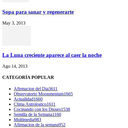
Sopa para sanar y regenerarte
May 3, 2013
La Luna creciente aparece al caer la noche
Ago 14, 2013
CATEGORÍA POPULAR
Afirmacion del Dia
3611
Observatorio Moonmentum
1665
Actualidad
1660
Clima Astrologico
1611
Cocinando con los Dioses
1538
Semilla de la Semana
1160
Multimedia
983
Afirmacion de la semana
952