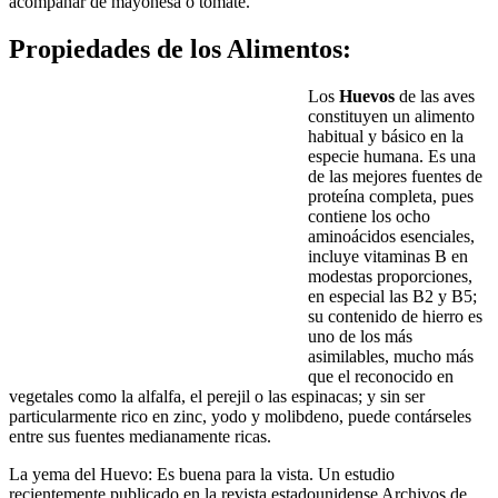
acompañar de mayonesa o tomate.
Propiedades de los Alimentos:
Los
Huevos
de las aves
constituyen un alimento
habitual y básico en la
especie humana. Es una
de las mejores fuentes de
proteína completa, pues
contiene los ocho
aminoácidos esenciales,
incluye vitaminas B en
modestas proporciones,
en especial las B2 y B5;
su contenido de hierro es
uno de los más
asimilables, mucho más
que el reconocido en
vegetales como la alfalfa, el perejil o las espinacas; y sin ser
particularmente rico en zinc, yodo y molibdeno, puede contárseles
entre sus fuentes medianamente ricas.
La yema del Huevo:
Es buena para la vista. Un estudio
recientemente publicado en la revista estadounidense Archivos de