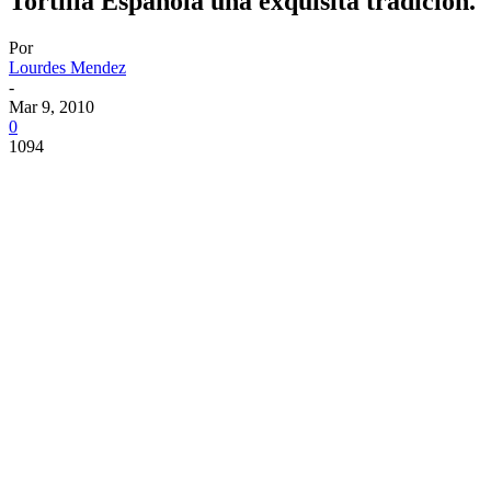
Tortilla Española una exquisita tradición.
Por
Lourdes Mendez
-
Mar 9, 2010
0
1094