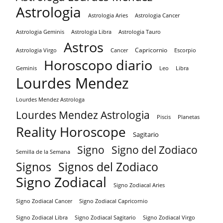
Astrologia
Astrologia Aries
Astrologia Cancer
Astrologia Tauro
Astrologia Geminis
Astrologia Libra
Astros
Capricornio
Astrologia Virgo
Cancer
Escorpio
Horoscopo diario
Geminis
Leo
Libra
Lourdes Mendez
Lourdes Mendez Astrologa
Lourdes Mendez Astrologia
Piscis
Planetas
Reality Horoscope
Sagitario
Signo
Signo del Zodiaco
Semilla de la Semana
Signos
Signos del Zodiaco
Signo Zodiacal
Signo Zodiacal Aries
Signo Zodiacal Capricornio
Signo Zodiacal Cancer
Signo Zodiacal Virgo
Signo Zodiacal Libra
Signo Zodiacal Sagitario