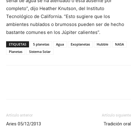
señal de agua se ha atenuado o está ausente por
completo”, dijo Heather Knutson, del Instituto
Tecnológico de California. “Esto sugiere que los
ambientes nublados o brumosos pueden ser de hecho
bastante comunes en los Júpiter calientes”.
ETIQUETAS
5 planetas
Agua
Exoplanetas
Hubble
NASA
Planetas
Sistema Solar
Artículo anterior
Artículo siguiente
Aries 05/12/2013
Tradición oral