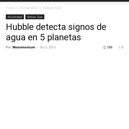
Inicio
Actualidad
Sabias Que
Actualidad
Sabias Que
Hubble detecta signos de
agua en 5 planetas
Por
Moonmentum
-
Dic 5, 2013
588
0