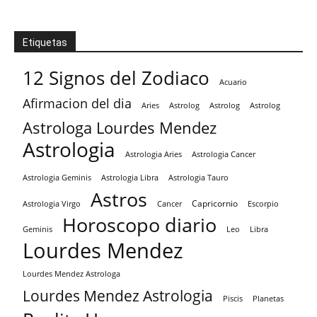
Etiquetas
12 Signos del Zodiaco
Acuario
Afirmacion del dia
Aries
Astrolog
Astrolog
Astrolog
Astrologa Lourdes Mendez
Astrologia
Astrologia Aries
Astrologia Cancer
Astrologia Tauro
Astrologia Geminis
Astrologia Libra
Astros
Capricornio
Astrologia Virgo
Cancer
Escorpio
Horoscopo diario
Geminis
Leo
Libra
Lourdes Mendez
Lourdes Mendez Astrologa
Lourdes Mendez Astrologia
Piscis
Planetas