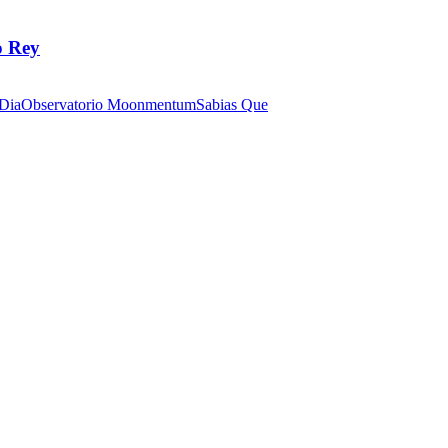
o Rey
 Dia
Observatorio Moonmentum
Sabias Que