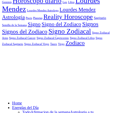
Lourdes
Horoscopo diario
Geminis
Leo
Libra
Mendez
Lourdes Mendez
Lourdes Mendez Astrologa
Reality Horoscope
Astrologia
Sagitario
Piscis
Planetas
Signos
Signo
Signo del Zodiaco
Semilla de la Semana
Signo Zodiacal
Signos del Zodiaco
Signo Zodiacal
Aries
Signo Zodiacal Capricornio
Signo Zodiacal Cancer
Signo Zodiacal Libra
Signo
Zodiaco
Signo Zodiacal Virgo
Tauro
Virgo
Zodiacal Sagitario
Home
Energías del Día
Todo
Afirmacion de la semana
Astrologia a tu