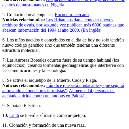
cientos de musulmanes en Nigeria
.
5. Contacto con alienígenas,
Encuentro cercano
.
Noticias relacionadas:
Los Británicos dan a conocer nuevos
archivos de ovnis, por segunda vez publican más 6000 páginas que
abarcan información del 1994 al año 2000. (En Inglés)
6. Los niños nacidos o concebidos en el día de hoy no solo tendrán
nuevo código genético sino que también tendrán una diferente
estructura molecular.
7. Las Auroras Boreales ocurren fuera de su tiempo habitual (los
equinoccios), creando tormentas geomagnéticas que interfieren con
las comunicaciones y la tecnología.
8. Se activa el arquetipo de la Muerte, Caos y Plaga.
Noticias relacionadas:
Irán dice que será implacable y que seguirá
ahorcando a “opositores terroristas”
,
Al menos 14 personas en
atentado suicida contra un autobús en Pakistán
.
9. Sabotaje Eléctrico.
10.
Lilith
se liberó a sí misma como arquetipo.
11. Clonación y formación de una nueva raza.