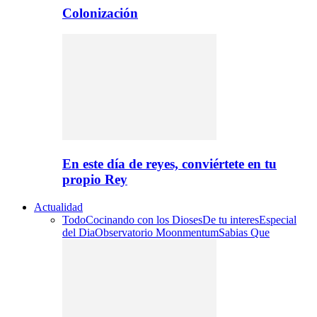
Colonización
En este día de reyes, conviértete en tu
propio Rey
Actualidad
Todo
Cocinando con los Dioses
De tu interes
Especial
del Dia
Observatorio Moonmentum
Sabias Que