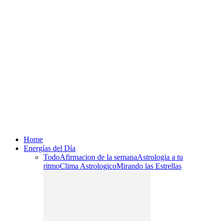
Home
Energías del Día
Todo
Afirmacion de la semana
Astrologia a tu
ritmo
Clima Astrologico
Mirando las Estrellas