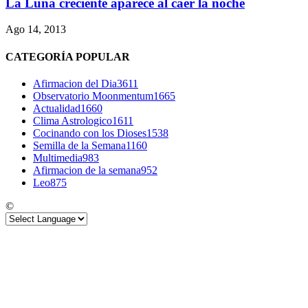
La Luna creciente aparece al caer la noche
Ago 14, 2013
CATEGORÍA POPULAR
Afirmacion del Dia
3611
Observatorio Moonmentum
1665
Actualidad
1660
Clima Astrologico
1611
Cocinando con los Dioses
1538
Semilla de la Semana
1160
Multimedia
983
Afirmacion de la semana
952
Leo
875
©