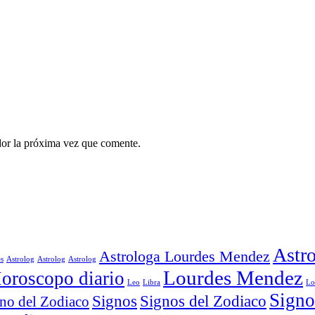
dor la próxima vez que comente.
Astro
Astrologa Lourdes Mendez
es
Astrolog
Astrolog
Astrolog
Lourdes Mendez
oroscopo diario
Leo
Libra
Lo
Signo
Signos
Signos del Zodiaco
no del Zodiaco