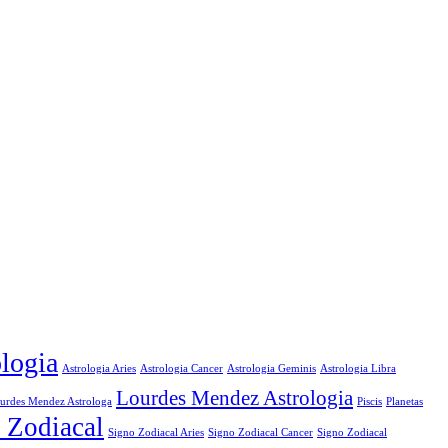
logia
Astrologia Aries
Astrologia Cancer
Astrologia Geminis
Astrologia Libra
Lourdes Mendez Astrologia
urdes Mendez Astrologa
Piscis
Planetas
 Zodiacal
Signo Zodiacal Aries
Signo Zodiacal
Signo Zodiacal Cancer