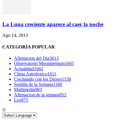
La Luna creciente aparece al caer la noche
Ago 14, 2013
CATEGORÍA POPULAR
Afirmacion del Dia
3613
Observatorio Moonmentum
1665
Actualidad
1662
Clima Astrologico
1611
Cocinando con los Dioses
1538
Semilla de la Semana
1160
Multimedia
983
Afirmacion de la semana
952
Leo
875
©