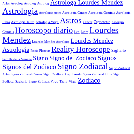
Astrologa Lourdes Mendez
Aries
Astrolog
Astrolog
Astrolog
Astrologia
Astrologia Aries
Astrologia Cancer
Astrologia Geminis
Astrologia
Astros
Astrologia Tauro
Astrologia Virgo
Cancer
Capricornio
Escorpio
Libra
Lourdes
Horoscopo diario
Geminis
Leo
Libra
Mendez
Lourdes Mendez
Lourdes Mendez Astrologa
Reality Horoscope
Astrologia
Sagitario
Piscis
Planetas
Signos
Signo
Signo del Zodiaco
Semilla de la Semana
Signo Zodiacal
Signos del Zodiaco
Signo Zodiacal
Aries
Signo Zodiacal Capricornio
Signo Zodiacal Cancer
Signo Zodiacal Libra
Signo
Zodiaco
Signo Zodiacal Virgo
Tauro
Virgo
Zodiacal Sagitario