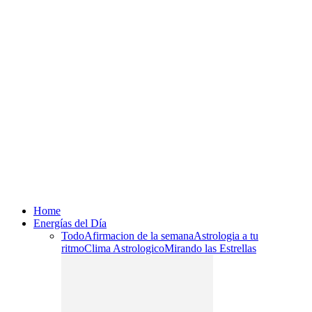
Home
Energías del Día
Todo
Afirmacion de la semana
Astrologia a tu
ritmo
Clima Astrologico
Mirando las Estrellas