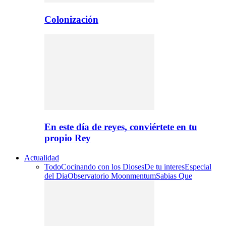
Colonización
En este día de reyes, conviértete en tu
propio Rey
Actualidad
Todo
Cocinando con los Dioses
De tu interes
Especial
del Dia
Observatorio Moonmentum
Sabias Que