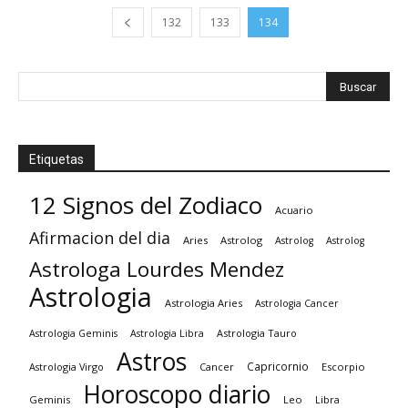
132
133
134
Etiquetas
12 Signos del Zodiaco
Acuario
Afirmacion del dia
Aries
Astrolog
Astrolog
Astrolog
Astrologa Lourdes Mendez
Astrologia
Astrologia Aries
Astrologia Cancer
Astrologia Tauro
Astrologia Geminis
Astrologia Libra
Astros
Capricornio
Astrologia Virgo
Cancer
Escorpio
Horoscopo diario
Geminis
Leo
Libra