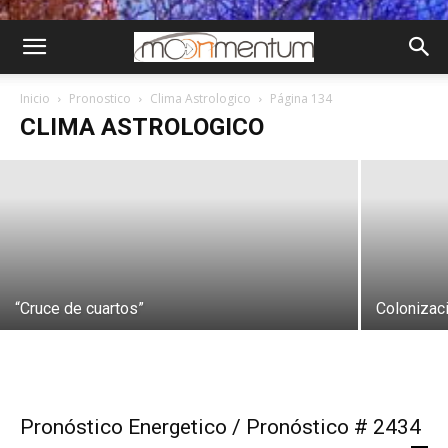
Moonmentum para planificar
Inicio
Pronostico
Clima Astrologico
Página 134
CLIMA ASTROLOGICO
Lourdes Mendez
-
Ene 2, 2022
“Cruce de cuartos”
Colonizac
Pronóstico Energetico / Pronóstico # 2434